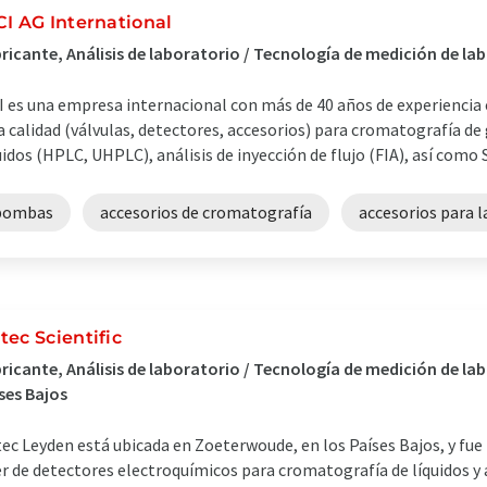
CI AG International
ricante, Análisis de laboratorio / Tecnología de medición de l
I es una empresa internacional con más de 40 años de experiencia 
a calidad (válvulas, detectores, accesorios) para cromatografía de
uidos (HPLC, UHPLC), análisis de inyección de flujo (FIA), así como SF
bombas
accesorios de cromatografía
accesorios para 
tec Scientific
ricante, Análisis de laboratorio / Tecnología de medición de lab
ses Bajos
ec Leyden está ubicada en Zoeterwoude, en los Países Bajos, y fu
er de detectores electroquímicos para cromatografía de líquidos y a