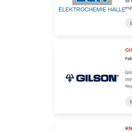
de 
esp
Gi
Fab
Gil
ins
hoy
KN