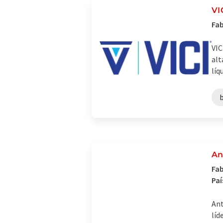
VI
Fab
VIC
alt
líq
An
Fab
Paí
Ant
líd