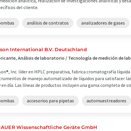
medición analítica, realización de investigaciones analíticas y de
ecíficos del cliente.
bombas
análisis de contratos
analizadores de gases
lson International B.V. Deutschland
ricante, Análisis de laboratorio / Tecnología de medición de la
son®, Inc. líder en HPLC preparativa, fabrica cromatografía líquida 
trumentos de manejo automatizado de líquidos para satisfacer las 
 en día. Las líneas de productos incluyen una gama completa de si
bombas
accesorios para pipetas
automuestreadores
AUER Wissenschaftliche Geräte GmbH