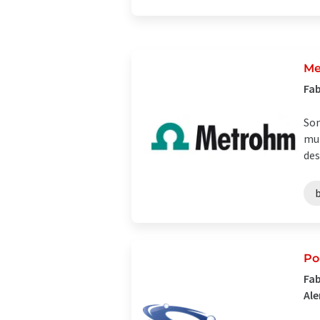
Me
Fab
Som
mun
des
Po
Fab
Al