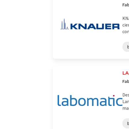
Fab
KNA
cie
com
LA
Fab
Des
Lan
man