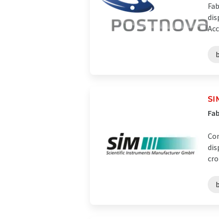
Fab
dis
Acc
SI
Fab
Con
dis
cro