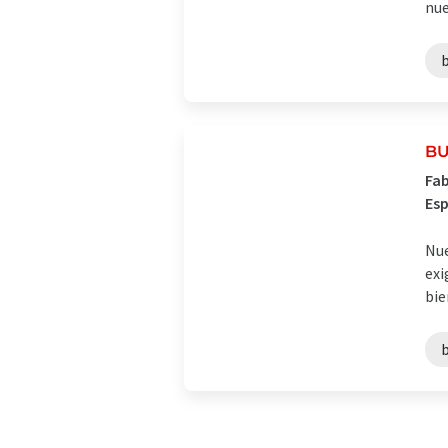
nue
BU
Fab
Es
Nue
exi
bie