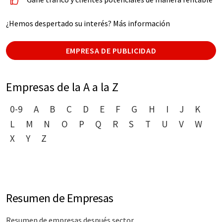
¿Hemos despertado su interés? Más información
EMPRESA DE PUBLICIDAD
Empresas de la A a la Z
0-9
A
B
C
D
E
F
G
H
I
J
K
L
M
N
O
P
Q
R
S
T
U
V
W
X
Y
Z
Resumen de Empresas
Resumen de empresas después sector