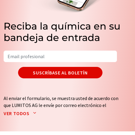
Reciba la química en su
bandeja de entrada
SUSCRÍBASE AL BOLETÍN
Al enviar el formulario, se muestra usted de acuerdo con
que LUMITOS AG le envíe por correo electrónico el
boletín o boletines seleccionados anteriormente. Sus
VER TODOS
datos no se facilitarán a terceros. El almacenamiento y
el procesamiento de sus datos se realiza sobre la base
de nuestra
política de protección de datos
. LUMITOS