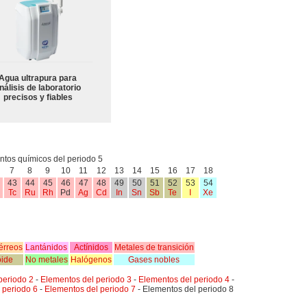
Agua ultrapura para
nálisis de laboratorio
precisos y fiables
tos químicos del periodo 5
7
8
9
10
11
12
13
14
15
16
17
18
43
44
45
46
47
48
49
50
51
52
53
54
Tc
Ru
Rh
Pd
Ag
Cd
In
Sn
Sb
Te
I
Xe
érreos
Lantánidos
Actínidos
Metales de transición
oide
No metales
Halógenos
Gases nobles
periodo 2
-
Elementos del periodo 3
-
Elementos del periodo 4
-
 periodo 6
-
Elementos del periodo 7
- Elementos del periodo 8