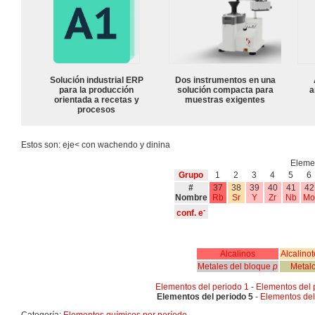
Solución industrial ERP
Dos instrumentos en una
para la producción
solución compacta para
a
orientada a recetas y
muestras exigentes
procesos
Estos son: eje< con wachendo y dinina
Elemen
Grupo
1
2
3
4
5
6
#
37
38
39
40
41
42
Nombre
Rb
Sr
Y
Zr
Nb
Mo
-
conf. e
Alcalinos
Alcalinot
Metales del bloque
p
Metal
Elementos del periodo 1
-
Elementos del 
Elementos del periodo 5
-
Elementos del
Categoría:
Elementos químicos por período