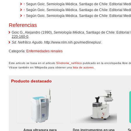
↑
Segun Goic. Semiología Médica. Santiago de Chile: Editorial Medi
↑
Según Goic. Semiología Médica. Santiago de Chile: Editorial Medi
↑
Según Goic. Semiología Médica. Santiago de Chile: Editorial Medi
Referencias
Goic G., Alejandro (1990),
Semiología Médica
, Santiago de Chile: Edito
220-160-0
.
Sd. Nefrítico Agudo
. http://www.nlm.nih.gov/medlineplus/.
Categoría:
Enfermedades renales
Este articulo se basa en el articulo
Síndrome_nefrítico
publicado en la enciclopedia libre 
Véase también en Wikipedia para obtener una
lista de autores
.
Producto destacado
Agua ultrapura para
Dos instrumentos en una
S