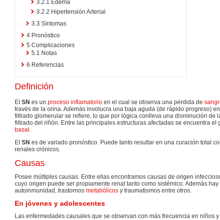
3.2.1
Edema
3.2.2
Hipertensión Arterial
3.3
Síntomas
4
Pronóstico
5
Complicaciones
5.1
Notas
6
Referencias
Definición
El
SN
es un
proceso inflamatorio
en el cual se observa una pérdida de
sangr
través de la orina. Además involucra una baja aguda (de rápido progreso) en
filtrado glomerular se refiere, lo que por lógica conlleva una disminución de
filtrado del riñón. Entre las principales estructuras afectadas se encuentra el
basal
.
El
SN
es de variado pronóstico. Puede tanto resultar en una curación total 
renales crónicos.
Causas
Posee múltiples causas. Entre ellas encontramos causas de origen infeccios
cuyo origen puede ser propiamente renal tanto como sistémico. Además hay 
autoinmunidad, trastornos
metabólicos
y traumatismos entre otros.
En jóvenes y adolescentes
Las enfermedades causales que se observan con más frecuencia en niños y 