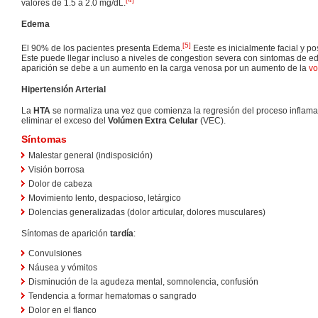
valores de 1.5 a 2.0 mg/dL.
Edema
[
5
]
El 90% de los pacientes presenta Edema.
Eeste es inicialmente facial y p
Este puede llegar incluso a niveles de congestion severa con sintomas de
aparición se debe a un aumento en la carga venosa por un aumento de la
vo
Hipertensión Arterial
La
HTA
se normaliza una vez que comienza la regresión del proceso inflamat
eliminar el exceso del
Volúmen Extra Celular
(VEC).
Síntomas
Malestar general (indisposición)
Visión borrosa
Dolor de cabeza
Movimiento lento, despacioso, letárgico
Dolencias generalizadas (dolor articular, dolores musculares)
Síntomas de aparición
tardía
:
Convulsiones
Náusea y vómitos
Disminución de la agudeza mental, somnolencia, confusión
Tendencia a formar hematomas o sangrado
Dolor en el flanco