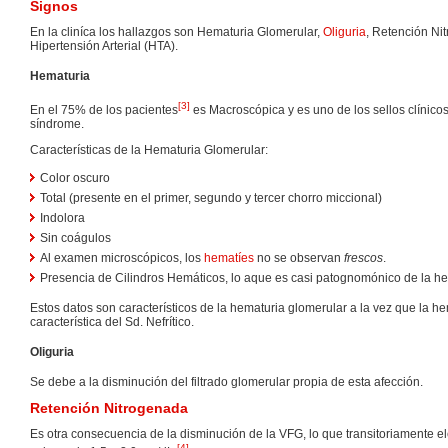
Signos
En la cliníca los hallazgos son Hematuria Glomerular,
Oliguria
, Retención Ni
Hipertensión Arterial (HTA).
Hematuria
[
3
]
En el 75% de los pacientes
es Macroscópica y es uno de los sellos clínico
síndrome.
Características de la Hematuria Glomerular:
Color oscuro
Total (presente en el primer, segundo y tercer chorro miccional)
Indolora
Sin coágulos
Al examen microscópicos, los
hematíes
no se observan
frescos
.
Presencia de Cilindros Hemáticos, lo aque es casi patognomónico de la he
Estos datos son característicos de la hematuria glomerular a la vez que la h
característica del Sd. Nefrítico.
Oliguria
Se debe a la disminución del filtrado glomerular propia de esta afección.
Retención Nitrogenada
Es otra consecuencia de la disminución de la VFG, lo que transitoriamente el
[
4
]