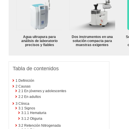
Agua ultrapura para
Dos instrumentos en una
S
análisis de laboratorio
solución compacta para
precisos y fiables
muestras exigentes
Tabla de contenidos
1
Definición
2
Causas
2.1
En jóvenes y adolescentes
2.2
En adultos
3
Clínica
3.1
Signos
3.1.1
Hematuria
3.1.2
Oliguria
3.2
Retención Nitrogenada