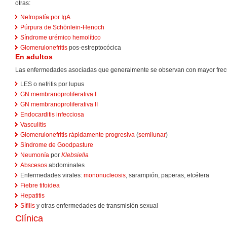
otras:
Nefropatía por IgA
Púrpura de Schönlein-Henoch
Síndrome urémico hemolítico
Glomerulonefritis
pos-estreptocócica
En adultos
Las enfermedades asociadas que generalmente se observan con mayor frecu
LES o nefritis por lupus
GN membranoproliferativa I
GN membranoproliferativa II
Endocarditis infecciosa
Vasculitis
Glomerulonefritis rápidamente progresiva
(
semilunar
)
Síndrome de Goodpasture
Neumonía
por
Klebsiella
Abscesos
abdominales
Enfermedades virales:
mononucleosis
, sarampión, paperas, etcétera
Fiebre tifoidea
Hepatitis
Sífilis
y otras enfermedades de transmisión sexual
Clínica