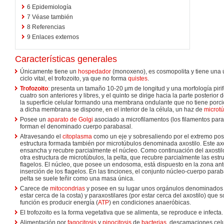
6
Epidemiología
7
Véase también
8
Referencias
9
Enlaces externos
Características generales
Únicamente tiene un
hospedador
(monoxeno), es cosmopolita y tiene una 
ciclo vital, el trofozoito, ya que no forma
quistes
.
Trofozoito
: presenta un tamaño 10-20 μm de longitud y una morfología pir
cuatro son anteriores y libres, y el quinto se dirige hacia la parte posterior
la superficie celular formando una membrana ondulante que no tiene porción
a dicha membrana se dispone, en el interior de la célula, un haz de
microt
Posee un
aparato de Golgi
asociado a microfilamentos (los filamentos para
forman el denominado cuerpo parabasal.
Atravesando el
citoplasma
como un eje y sobresaliendo por el extremo post
estructura formada también por microtúbulos denominada axostilo. Este axost
ensancha y recubre parcialmente el núcleo. Como continuación del axostilo
otra estructura de microtúbulos, la pelta, que recubre parcialmente las estr
flagelos. El núcleo, que posee un endosoma, está dispuesto en la zona ante
inserción de los flagelos. En las tinciones, el conjunto núcleo-cuerpo paraba
pelta se suele teñir como una masa única.
Carece de
mitocondrias
y posee en su lugar unos orgánulos denominados 
estar cerca de la costa) y paraxostilares (por estar cerca del axostilo) qu
función es producir energía (
ATP
) en condiciones anaeróbicas.
El trofozoito es la forma vegetativa que se alimenta, se reproduce e infecta.
Alimentación por
fagocitosis
y
pinocitosis
de
bacterias
, descamaciones cel