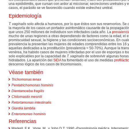
una epididimitis, que cursan con ardor al miccionar, secreciones uretrales y
casos, el parásito se ve favorecido cuando existe estrechez uretral.
Epidemiología
T. vaginalis
solo afecta a humanos, por lo que éstos son sus reservorios. Se 
la mayoría de los casos un portador asintomático causante de la propagación
que unos 250 millones de individuos son infectados cada año. La
prevalenci
mucho de unas regiones a otras dependiendo de factores como la edad, el es
promiscuidad sexual, la higiene y las condiciones socioeconómicas. En cual
prevalencia la presentan las mujeres de edades comprendidas entre los 16 
aquellas dedicadas a la prostitución (prevalencia ≈ 50-70%). Aunque la tra
venérea, ha habido casos de mujeres infectadas por el uso de esponjas o to
solo explicables por la capacidad de
T. vaginalis
de sobrevivir algunas horas
hidratados. La aparición del
SIDA
ha fomentado el uso de medidas
profilácti
descenso lógico de los casos de tricomoniasis.
Véase también
Trichomonas tenax
Pentatrichomonas hominis
Dientamoeba fragilis
Chilomastix mesnili
Retortamonas intestinalis
Giardia lamblia
Enteromonas hominis
Referencias
Markell, E.K., Voge, M., y John D.T. 1990.-
Parasitología médica
. Interameri