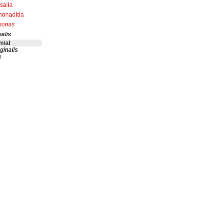
salia
monadida
monas
nalis
mial
ginalis
6