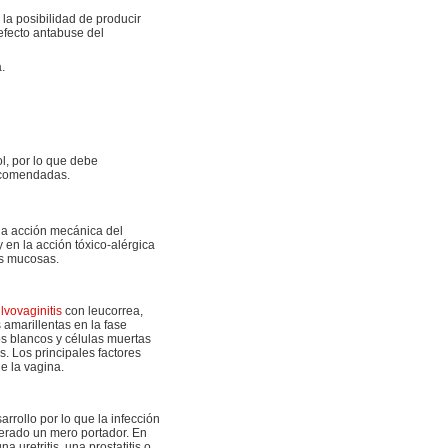
 la posibilidad de producir
 efecto antabuse del
.
ol, por lo que debe
recomendadas.
la acción mecánica del
y en la acción tóxico-alérgica
as mucosas.
lvovaginitis
con leucorrea,
amarillentas en la fase
os blancos y células muertas
s. Los principales factores
de la vagina.
rrollo por lo que la infección
derado un mero portador. En
uretritis, una prostatitis o