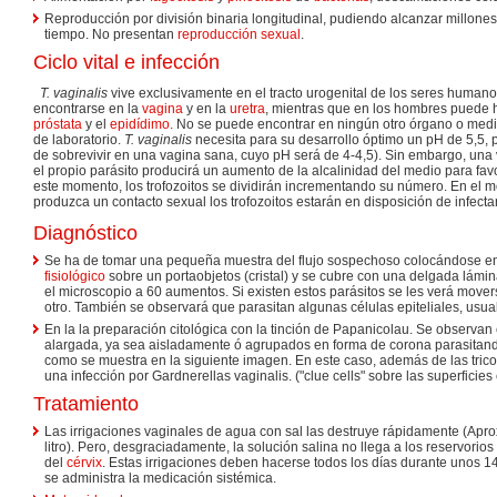
Reproducción por división binaria longitudinal, pudiendo alcanzar millone
tiempo. No presentan
reproducción sexual
.
Ciclo vital e infección
T. vaginalis
vive exclusivamente en el tracto urogenital de los seres human
encontrarse en la
vagina
y en la
uretra
, mientras que en los hombres puede ha
próstata
y el
epidídimo
. No se puede encontrar en ningún otro órgano o medi
de laboratorio.
T. vaginalis
necesita para su desarrollo óptimo un pH de 5,5, 
de sobrevivir en una vagina sana, cuyo pH será de 4-4,5). Sin embargo, una 
el propio parásito producirá un aumento de la alcalinidad del medio para fa
este momento, los trofozoitos se dividirán incrementando su número. En el 
produzca un contacto sexual los trofozoitos estarán en disposición de infect
Diagnóstico
Se ha de tomar una pequeña muestra del flujo sospechoso colocándose e
fisiológico
sobre un portaobjetos (cristal) y se cubre con una delgada lámin
el microscopio a 60 aumentos. Si existen estos parásitos se les verá move
otro. También se observará que parasitan algunas células epiteliales, usu
En la la preparación citológica con la tinción de Papanicolau. Se observan
alargada, ya sea aisladamente ó agrupados en forma de corona parasitando l
como se muestra en la siguiente imagen. En este caso, además de las tri
una infección por Gardnerellas vaginalis. ("clue cells" sobre las superficies 
Tratamiento
Las irrigaciones vaginales de agua con sal las destruye rápidamente (Apro
litro). Pero, desgraciadamente, la solución salina no llega a los reservori
del
cérvix
. Estas irrigaciones deben hacerse todos los días durante unos 1
se administra la medicación sistémica.