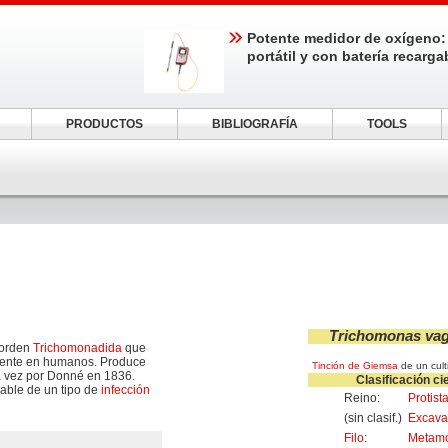
Potente medidor de oxígeno:
portátil y con batería recarga
PRODUCTOS
BIBLIOGRAFÍA
TOOLS
Trichomonas vag
 orden
Trichomonadida
que
mente en humanos. Produce
Tinción de Giemsa
de un cult
ra vez por Donné en 1836.
Clasificación cie
able de un tipo de
infección
Reino:
Protist
(sin clasif.)
Excava
Filo
:
Metam