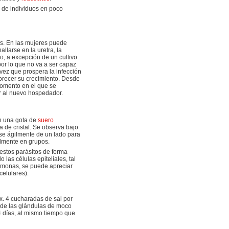
s de individuos en poco
os. En las mujeres puede
llarse en la uretra, la
o, a excepción de un cultivo
por lo que no va a ser capaz
vez que prospera la infección
vorecer su crecimiento. Desde
momento en el que se
ar al nuevo hospedador.
n una gota de
suero
a de cristal. Se observa bajo
rse ágilmente de un lado para
almente en grupos.
 estos parásitos de forma
as células epiteliales, tal
comonas, se puede apreciar
celulares).
x. 4 cucharadas de sal por
os de las glándulas de moco
4 días, al mismo tiempo que