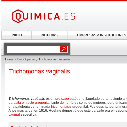
INICIO
NOTICIAS
EMPRESAS e INSTITUCIONES
Home
Enciclopedia
Trichomonas_vaginalis
Trichomonas vaginalis
Trichomonas vaginalis
es un
protozoo
patógeno flagelado perteneciente al
parasita
el
tracto urogenital
tanto de hombres como de mujeres, pero única
una patología denominada
tricomoniasis
urogenital. Fue descrito por prime
Años más tarde, en 1916, Hoehne demostró que este parásito era el respons
vaginal
específica.