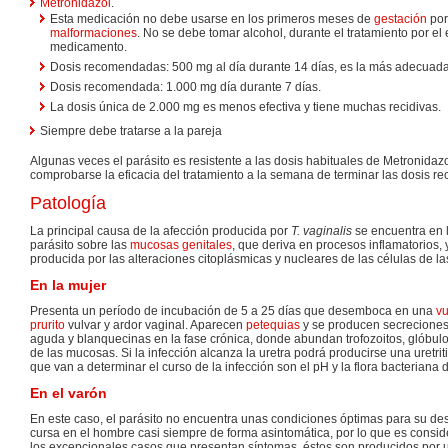
Metronidazol
.
Esta medicación no debe usarse en los primeros meses de
gestación
por
malformaciones
. No se debe tomar alcohol, durante el tratamiento por el
medicamento.
Dosis recomendadas: 500 mg al día durante 14 días, es la más adecuada
Dosis recomendada: 1.000 mg día durante 7 días.
La dosis única de 2.000 mg es menos efectiva y tiene muchas recidivas.
Siempre debe tratarse a la pareja
Algunas veces el parásito es resistente a las dosis habituales de Metronidaz
comprobarse la eficacia del tratamiento a la semana de terminar las dosis 
Patología
La principal causa de la afección producida por
T. vaginalis
se encuentra en 
parásito sobre las
mucosas
genitales
, que deriva en procesos inflamatorios, 
producida por las alteraciones citoplásmicas y nucleares de las células de l
En la mujer
Presenta un período de incubación de 5 a 25 días que desemboca en una
vu
prurito
vulvar y ardor vaginal. Aparecen
petequias
y se producen secreciones 
aguda y blanquecinas en la fase crónica, donde abundan trofozoitos, glóbul
de las mucosas. Si la infección alcanza la uretra podrá producirse una uretriti
que van a determinar el curso de la infección son el pH y la flora bacteriana 
En el varón
En este caso, el parásito no encuentra unas condiciones óptimas para su desa
cursa en el hombre casi siempre de forma asintomática, por lo que es consi
los excepcionales casos que presentan síntomas, éstos son producidos por una 