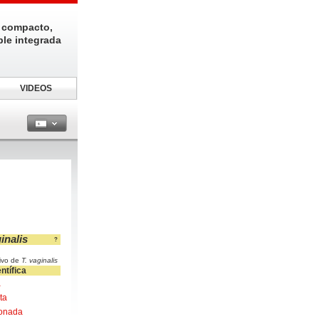
 compacto,
ble integrada
VIDEOS
inalis
?
ivo de
T. vaginalis
ntífica
a
ta
onada