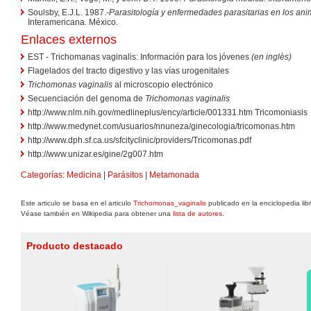
Soulsby, E.J.L. 1987.-
Parasitología y enfermedades parasitarias en los an
Interamericana. México.
Enlaces externos
EST - Trichomanas vaginalis: Información para los jóvenes
(en inglès)
Flagelados del tracto digestivo y las vías urogenitales
Trichomonas vaginalis
al microscopio electrónico
Secuenciación del genoma de
Trichomonas vaginalis
http://www.nlm.nih.gov/medlineplus/ency/article/001331.htm Tricomoniasis
http://www.medynet.com/usuarios/nnuneza/ginecologia/tricomonas.htm
http://www.dph.sf.ca.us/sfcityclinic/providers/Tricomonas.pdf
http://www.unizar.es/gine/2g007.htm
Categorías
:
Medicina
|
Parásitos
|
Metamonada
Este articulo se basa en el articulo
Trichomonas_vaginalis
publicado en la enciclopedia li
Véase también en Wikipedia para obtener una
lista de autores
.
Producto destacado