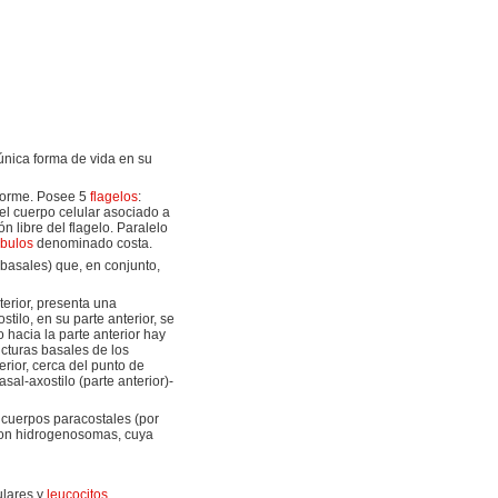
única forma de vida en su
iforme. Posee 5
flagelos
:
 del cuerpo celular asociado a
 libre del flagelo. Paralelo
úbulos
denominado costa.
basales) que, en conjunto,
erior, presenta una
ilo, en su parte anterior, se
 hacia la parte anterior hay
ucturas basales de los
rior, cerca del punto de
sal-axostilo (parte anterior)-
cuerpos paracostales (por
e son hidrogenosomas, cuya
ulares y
leucocitos
.