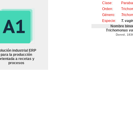
Clase
:
Paraba
Orden
:
Tricho
Género
:
Tricho
Especie
:
T. vagi
Nombre bino
Trichomonas va
Donné, 183
olución industrial ERP
para la producción
orientada a recetas y
procesos