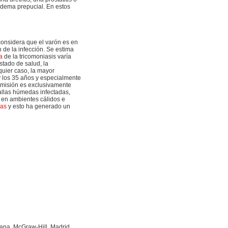
 edema prepucial. En estos
considera que el varón es en
 de la infección. Se estima
a
de la tricomoniasis varía
tado de salud, la
quier caso, la mayor
y los 35 años y especialmente
nsmisión es exclusivamente
allas húmedas infectadas,
 en ambientes cálidos e
cas
y esto ha generado un
cana. McGraw-Hill. Madrid.