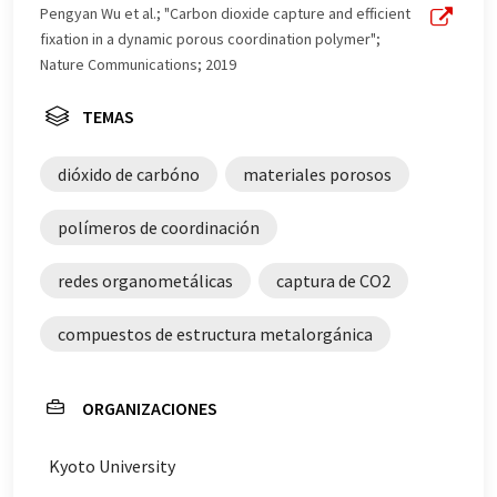
este artículo ha sido traducido con traducción
Pengyan Wu et al.; "Carbon dioxide capture and efficient
automática, es posible que contenga errores de
fixation in a dynamic porous coordination polymer";
vocabulario, sintaxis o gramática. El artículo original en
Nature Communications; 2019
Inglés se puede encontrar
aquí
.
TEMAS
dióxido de carbóno
materiales porosos
polímeros de coordinación
redes organometálicas
captura de CO2
compuestos de estructura metalorgánica
ORGANIZACIONES
Kyoto University