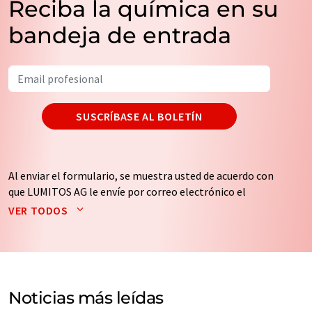
Reciba la química en su
bandeja de entrada
SUSCRÍBASE AL BOLETÍN
Al enviar el formulario, se muestra usted de acuerdo con
que LUMITOS AG le envíe por correo electrónico el
boletín o boletines seleccionados anteriormente. Sus
VER TODOS
datos no se facilitarán a terceros. El almacenamiento y
el procesamiento de sus datos se realiza sobre la base
de nuestra
política de protección de datos
. LUMITOS
puede ponerse en contacto con usted por correo
electrónico a efectos publicitarios o de investigación de
Noticias más leídas
mercado y opinión. Puede revocar en todo momento su