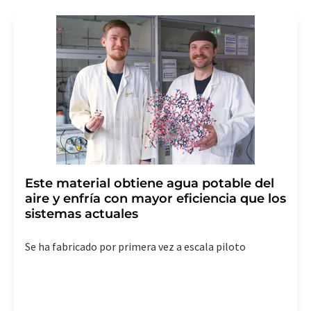
consentimiento sin efecto retroactivo y sin necesidad
de indicar los motivos informando por correo postal a
LUMITOS AG, Ernst-Augustin-Str. 2, 12489 Berlín
(Alemania) o por correo electrónico a
revoke@lumitos.com
. Además, en cada correo
electrónico se incluye un enlace para anular la
suscripción al boletín informativo correspondiente.
Este material obtiene agua potable del
aire y enfría con mayor eficiencia que los
sistemas actuales
Se ha fabricado por primera vez a escala piloto