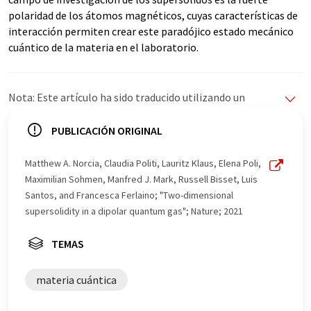
polaridad de los átomos magnéticos, cuyas características de
interacción permiten crear este paradójico estado mecánico
cuántico de la materia en el laboratorio.
Nota: Este artículo ha sido traducido utilizando un
sistema informático sin intervención humana. LUMITOS
ofrece estas traducciones automáticas para presentar
PUBLICACIÓN ORIGINAL
una gama más amplia de noticias de actualidad. Como
este artículo ha sido traducido con traducción
Matthew A. Norcia, Claudia Politi, Lauritz Klaus, Elena Poli,
automática, es posible que contenga errores de
Maximilian Sohmen, Manfred J. Mark, Russell Bisset, Luis
vocabulario, sintaxis o gramática. El artículo original en
Santos, and Francesca Ferlaino; "Two-dimensional
Inglés se puede encontrar
aquí
.
supersolidity in a dipolar quantum gas"; Nature; 2021
TEMAS
materia cuántica