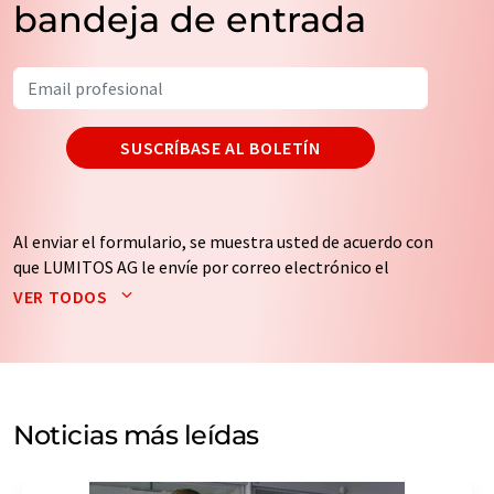
bandeja de entrada
SUSCRÍBASE AL BOLETÍN
Al enviar el formulario, se muestra usted de acuerdo con
que LUMITOS AG le envíe por correo electrónico el
boletín o boletines seleccionados anteriormente. Sus
VER TODOS
datos no se facilitarán a terceros. El almacenamiento y
el procesamiento de sus datos se realiza sobre la base
de nuestra
política de protección de datos
. LUMITOS
puede ponerse en contacto con usted por correo
electrónico a efectos publicitarios o de investigación de
Noticias más leídas
mercado y opinión. Puede revocar en todo momento su
consentimiento sin efecto retroactivo y sin necesidad