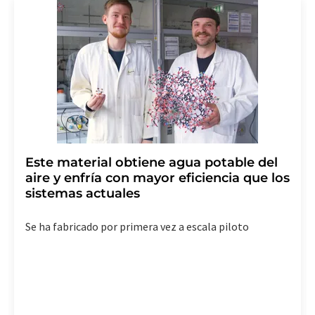
de indicar los motivos informando por correo postal a
LUMITOS AG, Ernst-Augustin-Str. 2, 12489 Berlín
(Alemania) o por correo electrónico a
revoke@lumitos.com
. Además, en cada correo
electrónico se incluye un enlace para anular la
suscripción al boletín informativo correspondiente.
Este material obtiene agua potable del
aire y enfría con mayor eficiencia que los
sistemas actuales
Se ha fabricado por primera vez a escala piloto