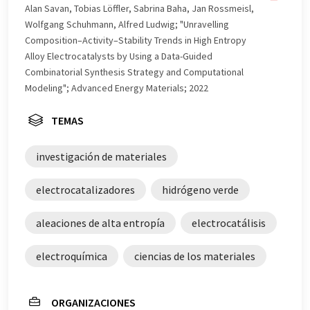
automática, es posible que contenga errores de
Alan Savan, Tobias Löffler, Sabrina Baha, Jan Rossmeisl,
vocabulario, sintaxis o gramática. El artículo original en
Wolfgang Schuhmann, Alfred Ludwig; "Unravelling
Inglés se puede encontrar
aquí
.
Composition–Activity–Stability Trends in High Entropy
Alloy Electrocatalysts by Using a Data-Guided
Combinatorial Synthesis Strategy and Computational
Modeling"; Advanced Energy Materials; 2022
TEMAS
investigación de materiales
electrocatalizadores
hidrógeno verde
aleaciones de alta entropía
electrocatálisis
electroquímica
ciencias de los materiales
ORGANIZACIONES