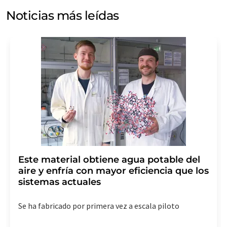
electrónico a efectos publicitarios o de investigación de
Noticias más leídas
mercado y opinión. Puede revocar en todo momento su
consentimiento sin efecto retroactivo y sin necesidad
de indicar los motivos informando por correo postal a
LUMITOS AG, Ernst-Augustin-Str. 2, 12489 Berlín
(Alemania) o por correo electrónico a
revoke@lumitos.com
. Además, en cada correo
electrónico se incluye un enlace para anular la
suscripción al boletín informativo correspondiente.
Este material obtiene agua potable del
aire y enfría con mayor eficiencia que los
sistemas actuales
Se ha fabricado por primera vez a escala piloto