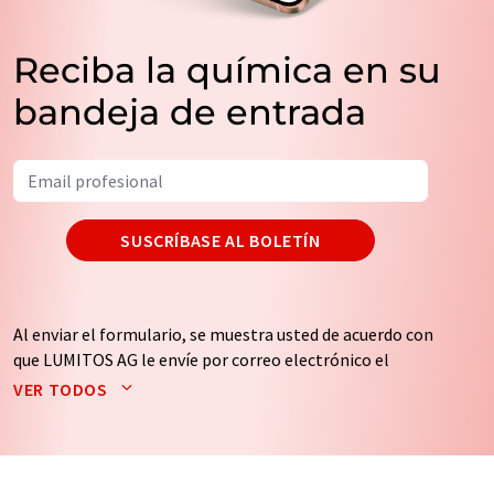
Reciba la química en su
bandeja de entrada
SUSCRÍBASE AL BOLETÍN
Al enviar el formulario, se muestra usted de acuerdo con
que LUMITOS AG le envíe por correo electrónico el
boletín o boletines seleccionados anteriormente. Sus
VER TODOS
datos no se facilitarán a terceros. El almacenamiento y
el procesamiento de sus datos se realiza sobre la base
de nuestra
política de protección de datos
. LUMITOS
puede ponerse en contacto con usted por correo