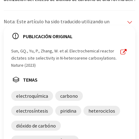
Nota: Este artículo ha sido traducido utilizando un
sistema informático sin intervención humana. LUMITOS
ofrece estas traducciones automáticas para presentar
PUBLICACIÓN ORIGINAL
una gama más amplia de noticias de actualidad. Como
este artículo ha sido traducido con traducción
Sun, GQ., Yu, P., Zhang, W. et al. Electrochemical reactor
automática, es posible que contenga errores de
dictates site selectivity in N-heteroarene carboxylations.
vocabulario, sintaxis o gramática. El artículo original en
Nature (2023)
Inglés se puede encontrar
aquí
.
TEMAS
electroquímica
carbono
electrosíntesis
piridina
heterociclos
dióxido de carbóno