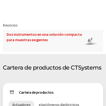
Nota: Este artículo ha sido traducido utilizando un sistema
informático sin intervención humana. LUMITOS ofrece estas
traducciones automáticas para presentar una gama más
amplia de empresas. Como este artículo ha sido traducido con
Anuncios
traducción automática, es posible que contenga errores de
Dos instrumentos en una solución compacta
vocabulario, sintaxis o gramática. El artículo original en Inglés
para muestras exigentes
se puede encontrar
aquí
.
Cartera de productos de CTSystems
Cartera de productos
Actuadores
elastómeros dieléctricos