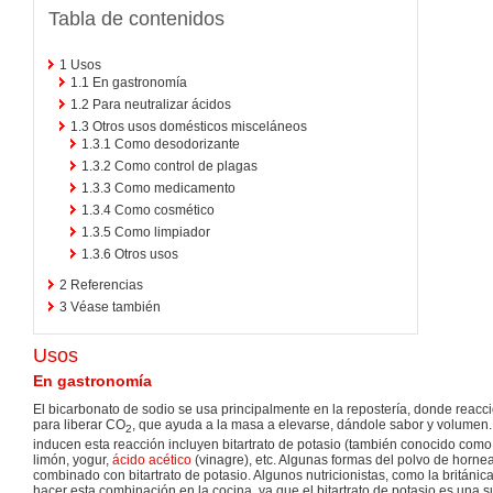
Tabla de contenidos
1
Usos
1.1
En gastronomía
1.2
Para neutralizar ácidos
1.3
Otros usos domésticos misceláneos
1.3.1
Como desodorizante
1.3.2
Como control de plagas
1.3.3
Como medicamento
1.3.4
Como cosmético
1.3.5
Como limpiador
1.3.6
Otros usos
2
Referencias
3
Véase también
Usos
En gastronomía
El bicarbonato de sodio se usa principalmente en la repostería, donde reac
para liberar CO
, que ayuda a la masa a elevarse, dándole sabor y volumen
2
inducen esta reacción incluyen bitartrato de potasio (también conocido como 
limón, yogur,
ácido acético
(vinagre), etc. Algunas formas del polvo de hornea
combinado con bitartrato de potasio. Algunos nutricionistas, como la británic
hacer esta combinación en la cocina, ya que el bitartrato de potasio es una s