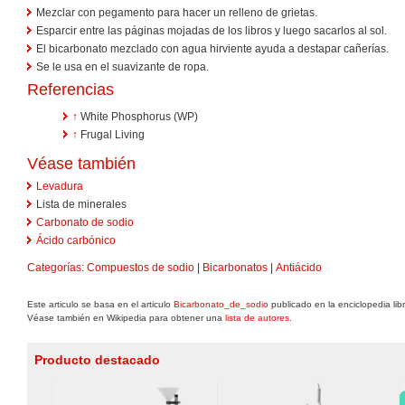
Mezclar con pegamento para hacer un relleno de grietas.
Esparcir entre las páginas mojadas de los libros y luego sacarlos al sol.
El bicarbonato mezclado con agua hirviente ayuda a destapar cañerías.
Se le usa en el suavizante de ropa.
Referencias
↑
White Phosphorus (WP)
↑
Frugal Living
Véase también
Levadura
Lista de minerales
Carbonato de sodio
Ácido carbónico
Categorías
:
Compuestos de sodio
|
Bicarbonatos
|
Antiácido
Este articulo se basa en el articulo
Bicarbonato_de_sodio
publicado en la enciclopedia li
Véase también en Wikipedia para obtener una
lista de autores
.
Producto destacado