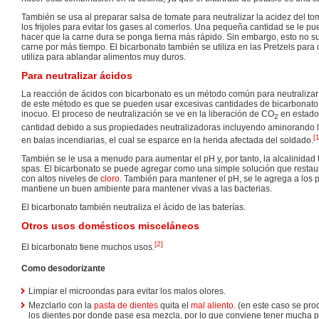
También se usa al preparar salsa de tomate para neutralizar la acidez del tom
los frijoles para evitar los gases al comerlos. Una pequeña cantidad se le p
hacer que la carne dura se ponga tierna más rápido. Sin embargo, esto no su
carne por más tiempo. El bicarbonato también se utiliza en las Pretzels para d
utiliza para ablandar alimentos muy duros.
Para neutralizar ácidos
La reacción de ácidos con bicarbonato es un método común para neutralizar
de este método es que se pueden usar excesivas cantidades de bicarbonato,
inocuo. El proceso de neutralización se ve en la liberación de CO
en estado
2
cantidad debido a sus propiedades neutralizadoras incluyendo aminorando lo
[
en balas incendiarias, el cual se esparce en la herida afectada del soldado.
También se le usa a menudo para aumentar el pH y, por tanto, la alcalinidad t
spas. El bicarbonato se puede agregar como una simple solución que restau
con altos niveles de
cloro
. También para mantener el pH, se le agrega a los p
mantiene un buen ambiente para mantener vivas a las bacterias.
El bicarbonato también neutraliza el ácido de las baterías.
Otros usos domésticos misceláneos
[
2
]
El bicarbonato tiene muchos usos.
Como desodorizante
Limpiar el microondas para evitar los malos olores.
Mezclarlo con la
pasta de dientes
quita el
mal aliento
. (en este caso se pr
los dientes por donde pase esa mezcla, por lo que conviene tener mucha 