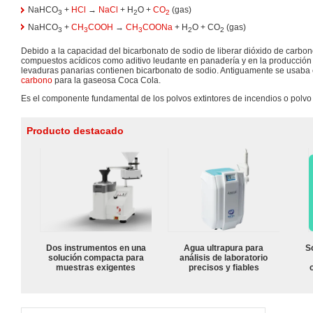
NaHCO
+
HCl
→
NaCl
+ H
O +
CO
(gas)
3
2
2
NaHCO
+
CH
COOH
→
CH
COONa
+ H
O + CO
(gas)
3
3
3
2
2
Debido a la capacidad del bicarbonato de sodio de liberar dióxido de carbon
compuestos acídicos como aditivo leudante en panadería y en la producció
levaduras panarias contienen bicarbonato de sodio. Antiguamente se usaba
carbono
para la gaseosa Coca Cola.
Es el componente fundamental de los polvos extintores de incendios o polvo
Producto destacado
Dos instrumentos en una
Agua ultrapura para
S
solución compacta para
análisis de laboratorio
muestras exigentes
precisos y fiables