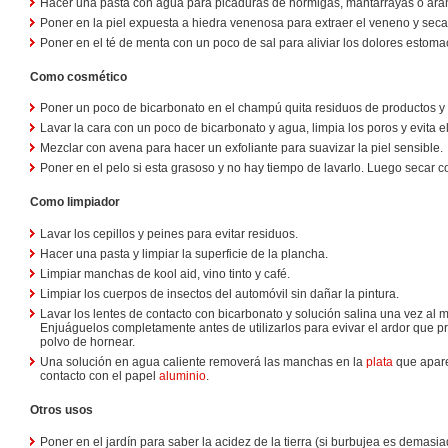
Hacer una pasta con agua para picaduras de hormigas, mantarrayas o ara
Poner en la piel expuesta a hiedra venenosa para extraer el veneno y secar
Poner en el té de menta con un poco de sal para aliviar los dolores estoma
Como cosmético
Poner un poco de bicarbonato en el champú quita residuos de productos y d
Lavar la cara con un poco de bicarbonato y agua, limpia los poros y evita e
Mezclar con avena para hacer un exfoliante para suavizar la piel sensible.
Poner en el pelo si esta grasoso y no hay tiempo de lavarlo. Luego secar co
Como limpiador
Lavar los cepillos y peines para evitar residuos.
Hacer una pasta y limpiar la superficie de la plancha.
Limpiar manchas de kool aid, vino tinto y café.
Limpiar los cuerpos de insectos del automóvil sin dañar la pintura.
Lavar los lentes de contacto con bicarbonato y solución salina una vez al m
Enjuáguelos completamente antes de utilizarlos para evivar el ardor que pr
polvo de hornear.
Una solución en agua caliente removerá las manchas en la
plata
que apare
contacto con el papel
aluminio
.
Otros usos
Poner en el jardín para saber la acidez de la tierra (si burbujea es demasi