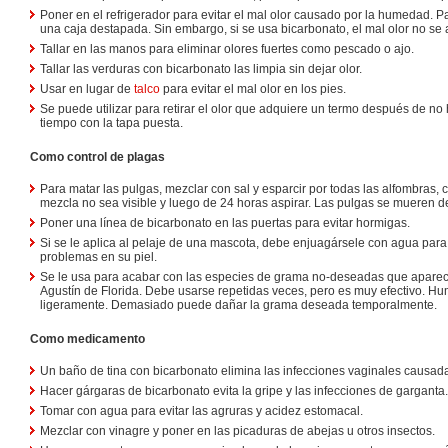
Poner en el refrigerador para evitar el mal olor causado por la humedad. Pa
una caja destapada. Sin embargo, si se usa bicarbonato, el mal olor no se
Tallar en las manos para eliminar olores fuertes como pescado o ajo.
Tallar las verduras con bicarbonato las limpia sin dejar olor.
Usar en lugar de
talco
para evitar el mal olor en los pies.
Se puede utilizar para retirar el olor que adquiere un termo después de n
tiempo con la tapa puesta.
Como control de plagas
Para matar las pulgas, mezclar con sal y esparcir por todas las alfombras, c
mezcla no sea visible y luego de 24 horas aspirar. Las pulgas se mueren de
Poner una línea de bicarbonato en las puertas para evitar hormigas.
Si se le aplica al pelaje de una mascota, debe enjuagársele con agua para 
problemas en su piel.
Se le usa para acabar con las especies de grama no-deseadas que apare
Agustín de Florida. Debe usarse repetidas veces, pero es muy efectivo. H
ligeramente. Demasiado puede dañar la grama deseada temporalmente.
Como medicamento
Un baño de tina con bicarbonato elimina las infecciones vaginales causad
Hacer gárgaras de bicarbonato evita la gripe y las infecciones de garganta.
Tomar con agua para evitar las agruras y acidez estomacal.
Mezclar con vinagre y poner en las picaduras de abejas u otros insectos.