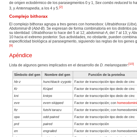
de origen ectodérmico de los parasegmentos 0 y 1,
Sex combs reduced
lo h
[
2
]
3, y
Antennapedia
, a los 4 y 5.
Complejo bithorax
El complejo bithorax agrupa a tres genes con homeobox:
Ultrabithorax
(
Ubx
)
Abdominal-B
(
Abd-B
). Se expresan de forma combinatoria en los distintos 
su identidad:
Ultrabithorax
lo hace del 5 al 12;
abdominal-A
, del 7 al 13; y
Ab
10 hacia el extremo posterior. Sus actividades, no obstante, pueden combina
especificidad biológica al parasegmento, siguiendo las reglas de los genes g
[
9
]
Apéndice
[
10
]
Lista de algunos genes implicados en el desarrollo de
D. melanogaster
:
Símbolo del gen
Nombre del gen
Función de la proteína
hb-z
hunchback-zygotic
Factor de transcripción tipo dedo de cinc
Kr
Krüpel
Factor de transcripción tipo dedo de cinc
kni
knirps
Factor de transcripción tipo dedo de cinc
eve
even-skipped
Factor de transcripción; con
homeodomini
ftz
futshi tarazu
Factor de transcripción; con homeodomin
opa
odd-paired
Factor de transcripción tipo dedo de cinc
prd
paired
Factor de transcripción
en
engrailed
Factor de transcripción; con homeodomin