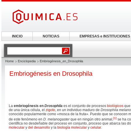
INICIO
NOTICIAS
EMPRESAS e INSTITUCIONES
Home
Enciclopedia
Embriogénesis_en_Drosophila
Embriogénesis en Drosophila
La
embriogénesis en
Drosophila
es el conjunto de procesos
biológicos
que 
de una única célula, el
zigoto
, en un individuo maduro de
Drosophila melano
conocido popularmente como «mosca de la fruta». Puesto que se conocen me
[
1
]
de este fenómeno en
D. melanogaster
que en ningún otro animal,
se ha c
científica no desdeñable del proceso en conjunto, proceso que abarca las dis
molecular
y
del desarrollo
y la
biología molecular
y
celular
.