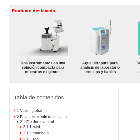
Producto destacado
Dos instrumentos en una
Agua ultrapura para
S
solución compacta para
análisis de laboratorio
muestras exigentes
precisos y fiables
Tabla de contenidos
1
Visión global
2
Establecimiento de los ejes
2.1
Eje dorsoventral
2.1.1
twist
2.1.2
rhomboid
2.1.3
sog