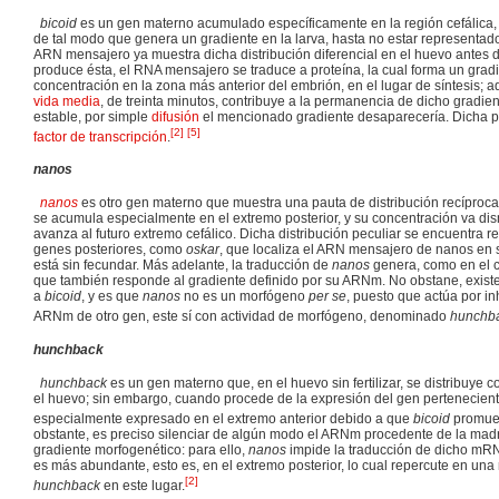
bicoid
es un gen materno acumulado específicamente en la región cefálica, e
de tal modo que genera un gradiente en la larva, hasta no estar representado
ARN mensajero ya muestra dicha distribución diferencial en el huevo antes 
produce ésta, el RNA mensajero se traduce a proteína, la cual forma un gra
concentración en la zona más anterior del embrión, en el lugar de síntesis; 
vida media
, de treinta minutos, contribuye a la permanencia de dicho gradie
estable, por simple
difusión
el mencionado gradiente desaparecería. Dicha p
[
2
]
[
5
]
factor de transcripción
.
nanos
nanos
es otro gen materno que muestra una pauta de distribución recíproca
se acumula especialmente en el extremo posterior, y su concentración va d
avanza al futuro extremo cefálico. Dicha distribución peculiar se encuentra 
genes posteriores, como
oskar
, que localiza el ARN mensajero de nanos en 
está sin fecundar. Más adelante, la traducción de
nanos
genera, como en el 
que también responde al gradiente definido por su ARNm. No obstane, existe
a
bicoid
, y es que
nanos
no es un morfógeno
per se
, puesto que actúa por in
ARNm de otro gen, este sí con actividad de morfógeno, denominado
hunchb
hunchback
hunchback
es un gen materno que, en el huevo sin fertilizar, se distribuye
el huevo; sin embargo, cuando procede de la expresión del gen pertenecient
especialmente expresado en el extremo anterior debido a que
bicoid
promuev
obstante, es preciso silenciar de algún modo el ARNm procedente de la madre
gradiente morfogenético: para ello,
nanos
impide la traducción de dicho mRN
es más abundante, esto es, en el extremo posterior, lo cual repercute en un
[
2
]
hunchback
en este lugar.