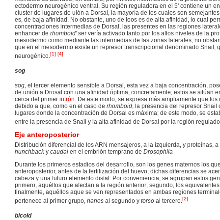
ectodermo neurogénico ventral. Su región reguladora en el 5' contiene un e
cluster de lugares de uión a Dorsal, la mayoría de los cuales son semejantes
es, de baja afinidad. No obstante, uno de loos es de alta afinidad, lo cual per
concentraciones intermedias de Dorsal, las presentes en las regiones lateral
enhancer de
rhomboid'
ser vería activado tanto por los altos niveles de la pr
mesodermo como mediante las intermedias de las zonas laterales; no obstan
que en el mesodermo existe un represor transcripcional denominado Snail, q
[
1
]
[
4
]
neurogénico.
sog
sog
, el tercer elemento sensible a Dorsal, esta vez a baja concentración, pos
de unión a Drosal con una afinidad óptima; concretamente, estos se sitúan e
cerca del primer
intrón
. De este modo, se expresa más ampliamente que los 
debido a que, como en el caso de
rhomboid
, la presencia del represor Snail
lugares donde la concentración de Dorsal es máxima; de este modo, se estab
entre la presencia de Snail y la alta afinidad de Dorsal por la región regulad
Eje anteroposterior
Distribución diferencial de los ARN mensajeros, a la izquierda, y proteínas, a
hunchback
y
caudal
en el embrión temprano de
Drosophila
Durante los primeros estadios del desarrollo, son los genes maternos los qu
anteroposterior, antes de la fertilización del huevo; dichas diferencias se ac
cabeza y una futuro elemento distal. Por conveniencia, se agrupan estos ge
primero, aquéllos que afectan a la región anterior; segundo, los equivalentes 
finalmente, aquéllos aque se ven representados en ambas regiones terminal
[
2
]
pertenece al primer grupo,
nanos
al segundo y
torso
al tercero.
bicoid