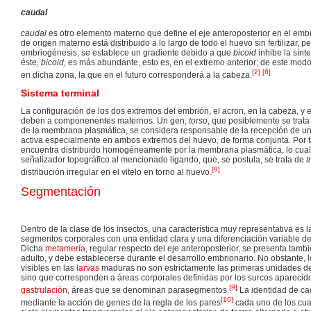
caudal
caudal
es otro elemento materno que define el eje anteroposterior en el emb
de origen materno está distribuido a lo largo de todo el huevo sin fertilizar, pe
embriogénesis, se establece un gradiente debido a que
bicoid
inhibe la sínt
éste,
bicoid
, es más abundante, esto es, en el extremo anterior; de este mod
[
2
]
[
8
]
en dicha zona, la que en el futuro corresponderá a la cabeza.
Sistema terminal
La configuración de los dos extremos del embrión, el acron, en la cabeza, y 
deben a componenentes maternos. Un gen,
torso
, que posiblemente se trat
de la membrana plasmática, se considera responsable de la recepción de u
activa especialmente en ambos extremos del huevo, de forma conjunta. Por ta
encuentra distribuido homogéneamente por la membrana plasmática, lo cual 
señalizador topográfico al mencionado ligando, que, se postula, se trata de
t
[
9
]
distribución irregular en el vitelo en torno al huevo.
Segmentación
Dentro de la clase de los insectos, una característica muy representativa es 
segmentos corporales con una entidad clara y una diferenciación variable d
Dicha
metamería
, regular respecto del eje anteroposterior, se presenta tambi
adulto, y debe establecerse durante el desarrollo embrionario. No obstante, 
visibles en las
larvas
maduras no son estrictamente las primeras unidades de
sino que corresponden a áreas corporales definidas por los surcos aparecidos
[
9
]
gastrulación
, áreas que se denominan parasegmentos.
La identidad de c
[
10
]
mediante la acción de genes de la regla de los pares
cada uno de los cua