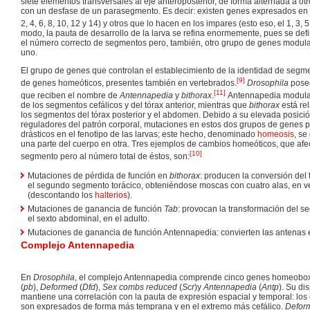
siete elementos transversales al eje anteroposterior, de forma alternada a ot
con un desfase de un parasegmento. Es decir: existen genes expresados en
2, 4, 6, 8, 10, 12 y 14) y otros que lo hacen en los impares (esto eso, el 1, 3, 5,
modo, la pauta de desarrollo de la larva se refina enormemente, pues se def
el número correcto de segmentos pero, también, otro grupo de genes modul
uno.
El grupo de genes que controlan el establecimiento de la identidad de seg
[
9
]
de genes homeóticos, presentes también en vertebrados.
Drosophila
posee
[
11
]
que reciben el nombre de
Antennapedia
y
bithorax
.
Antennapedia modula 
de los segmentos cefálicos y del tórax anterior, mientras que
bithorax
está re
los segmentos del tórax posterior y el abdomen. Debido a su elevada posició
reguladores del patrón corporal, mutaciones en estos dos grupos de genes
drásticos en el fenotipo de las larvas; este hecho, denominado
homeosis
, se
una parte del cuerpo en otra. Tres ejemplos de cambios homeóticos, que afec
[
10
]
segmento pero al número total de éstos, son:
Mutaciones de pérdida de función en
bithorax
: producen la conversión del
el segundo segmento torácico, obteniéndose moscas con cuatro alas, en v
(descontando los
halterios
).
Mutaciones de ganancia de función
Tab
: provocan la transformación del 
el sexto abdominal, en el adulto.
Mutaciones de ganancia de función Antennapedia: convierten las antenas 
Complejo Antennapedia
En
Drosophila
, el complejo Antennapedia comprende cinco genes homeobo
(
pb
),
Deformed
(
Dfd
),
Sex combs reduced
(
Scr
)y
Antennapedia
(
Antp
). Su di
mantiene una correlación con la pauta de expresión espacial y temporal: los
son expresados de forma más temprana y en el extremo más cefálico.
Defor