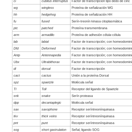
ci
cubitus interruptus
Factor de transcripción tipo dedo de cinc
wg
wingless
Proteína de señalización WG
hh
hedgehog
Proteína de señalización HH
fu
fused
Serín-treonín kinasa citoplasmática
ptc
patched
Proteína transmembrana
arm
armadillo
Proteína de adhesión célula-célula
lab
labial
Factor de transcripción; con homeodomin
Dfd
Deformed
Factor de transcripción; con homeodomin
Antp
Antennapedia
Factor de transcripción; con homeodomin
Ubx
Ultrabithorax
Factor de transcripción; con homeodomin
dl
dorsal
Factor de transcripción
cact
cactus
Unión a la proteína Dorsal
spz
spaetzle
Molécula señal
Tl
Toll
Receptor del ligando de Spaetzle
snk
snake
Serín proteasa
dpp
decantaplegic
Molécula señal
sax
saxophone
Receptor seríntreonínquinasa
tkv
thick veins
Receptor seríntreonínquinasa
pnt
punt
Receptor seríntreonínquinasa
sog
short gastrulation
Señal, ligando SOG