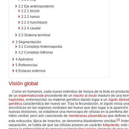
2.2
Eje anteroposterior
2.2.1
bicoid
2.2.2
nanos
2.2.3
hunchback
2.2.4
caudal
2.3
Sistema terminal
3
Segmentación
3.1
Complejo Antennapedia
3.2
Complejo bithorax
4
Apéndice
5
Referencias
6
Enlaces externos
Visión global
Como en humanos, cada nuevo individuo de mosca de la fruta es producto
de un
espermatozoide
procedente de un
macho
al
óvulo
maduro de una he
haploides
, entremezclan su material genético dando lugar a un
zigoto
diploi
genética
característica del nuevo ser. Tras la fecundación, el zigoto inicia un
sincrónicas en las regiones centrales del huevo que dan lugar a la aparición 
nuevas divisiones, se establece una monocapa de células en la periferia de
vitelo central, pero aún careciendo de
membranas plasmáticas
que definan l
[
2
]
esta estrucutra, típica de insectos, se denomina blastodermo sincitial.
Ante
separación, se habla de que las células poseen un carácter
totipotente
, esto
posee la potencialidad de generar cualquier
tipo celular
; después de que se 