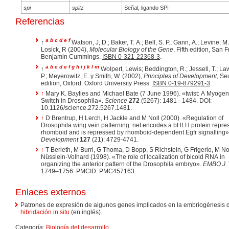
spi
spitz
Señal, ligando SPI
Referencias
a
b
c
d
e
f
↑
Watson, J, D.; Baker, T. A.; Bell, S. P.; Gann, A.; Levine, M.
Losick, R (2004),
Molecular Biology of the Gene
, Fifth edition, San 
Benjamin Cummings.
ISBN 0-321-22368-3
.
a
b
c
d
e
f
g
h
i
j
k
l
m
↑
Wolpert, Lewis; Beddington, R.; Jessell, T.; L
P.; Meyerowitz, E. y Smith, W. (2002),
Principles of Development
, Se
edition, Oxford: Oxford University Press.
ISBN 0-19-879291-3
.
↑
Mary K. Baylies and Michael Bate (7 June 1996). «twist: A Myogenic
Switch in Drosophila».
Science
272
(5267): 1481 - 1484. DOI:
10.1126/science.272.5267.1481.
↑
D Brentrup, H Lerch, H Jackle and M Noll (2000). «Regulation of
Drosophila wing vein patterning: net encodes a bHLH protein repre
rhomboid and is repressed by rhomboid-dependent Egfr signalling»
Development
127
(21): 4729-4741.
↑
T Berleth, M Burri, G Thoma, D Bopp, S Richstein, G Frigerio, M Nol
Nüsslein-Volhard (1998). «The role of localization of bicoid RNA in
organizing the anterior pattern of the Drosophila embryo».
EMBO J.
1749–1756. PMCID: PMC457163.
Enlaces externos
Patrones de expresión de algunos genes implicados en la embriogénesis 
hibridación in situ
(en inglés).
Categoría:
Biología del desarrollo