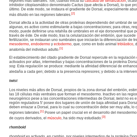
regiones más laterales. Toll, cuando inicia su
cascada de señalización
, ocas
inhibidor citoplasmático denominado Cactus (que afecta a Dorsal), lo que pro
último. De este modo, se instaura el gradiente de Dorsal, especialmente abu
[
2
]
más diluido en las regiones laterales.
Dorsal afecta a la actividad de otras proteínas dependiendo del umbral de se
algunas, es activo como estimulante a bajas concentraciones; para otras, req
modo, puede definirse una retahíla de umbrales en el eje dorsoventral que p
través de éste. De este modo, tras la celularización del embrión, que sucede 
fertilización, se instauran uno sumbrales que iniciarán la diferenciación de tres
mesodermo
,
endodermo
y
ectodermo
, que, como en todo animal
triblástico
, 
[
1
]
anatomía del individuo adulto.
El establecimiento del citado gradiente de Dorsal repercute en la regulación 
activados por altas, intermedias y bajas concentraciones de la proteína Dors
sog
. Esta regulación se produce: mediante la afinidad diferencial de enhan
aledaña a cada gen; debido a la presencia represores; y debido a la interven
twist
Los niveles más altos de Dorsal, propios de la zona dorsal del embrión, est
las 18 células más ventrales que forman el mesodermo. Inactivo en las regio
neurogénico pese a las concentraciones intermedias de Dorsal,
twist
no es e
región reguladora 5' posee dos lugares de unión de baja afinidad para Dors
deben enlazar a Dorsal, para lo cual su concentración debe ser muy alta, lo 
[
1
]
regiones laterales.
Posee un papel crucial en el desarrollo del mesodermo, 
[
3
]
de cuyos derivados, el
músculo
, ha sido muy estudiado.
rhomboid
rhomboid
es activado, en cambio, por niveles intermedios de la proteína Dor