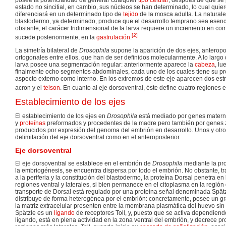
estado no sincitial, en cambio, sus núcleos se han determinado, lo cual quie
diferenciará en un determinado tipo de
tejido
de la mosca adulta. La naturale
blastodermo, ya determinado, produce que el desarrollo temprano sea esenc
obstante, el carácer tridimensional de la larva requiere un incremento en co
[
2
]
sucede posteriormente, en la
gastrulación
.
La simetría bilateral de
Drosophila
supone la aparición de dos ejes, anteropos
ortogonales entre ellos, que han de ser definidos molecularmente. A lo largo 
larva posee una segmentación regular: anteriormente aparece la
cabeza
, lu
finalmente ocho segmentos abdominales, cada uno de los cuales tiene su pro
aspecto externo como interno. En los extremos de este eje aparecen dos estr
acron y el
telson
. En cuanto al eje dorsoventral, éste define cuatro regiones e
Establecimiento de los ejes
El establecimiento de los ejes en
Drosophila
está mediado por genes materno
y
proteínas
preformados y procedentes de la madre pero también por genes zi
producidos por expresión del genoma del embrión en desarrollo. Unos y otros
delimitación del eje dorsoventral como en el anteroposterior.
Eje dorsoventral
El eje dorsoventral se establece en el embrión de
Drosophila
mediante la prot
la embriogénesis, se encuentra dispersa por todo el embrión. No obstante, tr
a la periferia y la constitución del blastodermo, la proteína Dorsal penetra en
regiones ventral y laterales, si bien permanece en el citoplasma en la regió
transporte de Dorsal está regulado por una proteína señal denominada Spätzl
distribuye de forma heterogénea por el embrión: concretamente, posee un gra
la matriz extracelular presenten entre la membrana plasmática del huevo sin fer
Spätzle es un
ligando
de receptores Toll, y, puesto que se activa dependien
ligando, está en plena actividad en la zona ventral del embrión, y decrece p