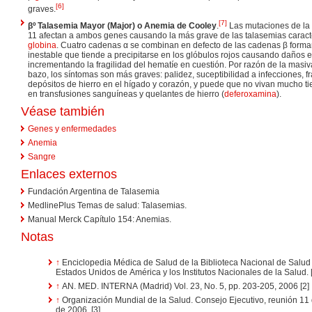
[
6
]
graves.
[
7
]
βº Talasemia Mayor (Major) o Anemia de Cooley
.
Las mutaciones de la
11 afectan a ambos genes causando la más grave de las talasemias caracteri
globina
. Cuatro cadenas α se combinan en defecto de las cadenas β for
inestable que tiende a precipitarse en los glóbulos rojos causando daños 
incrementando la fragilidad del hematíe en cuestión. Por razón de la masiva
bazo, los síntomas son más graves: palidez, suceptibilidad a infecciones, fra
depósitos de hierro en el hígado y corazón, y puede que no vivan mucho ti
en transfusiones sanguíneas y quelantes de hierro (
deferoxamina
).
Véase también
Genes y enfermedades
Anemia
Sangre
Enlaces externos
Fundación Argentina de Talasemia
MedlinePlus Temas de salud: Talasemias.
Manual Merck Capítulo 154: Anemias.
Notas
↑
Enciclopedia Médica de Salud de la Biblioteca Nacional de Salud
Estados Unidos de América y los Institutos Nacionales de la Salud. 
↑
AN. MED. INTERNA (Madrid) Vol. 23, No. 5, pp. 203-205, 2006 [2]
↑
Organización Mundial de la Salud. Consejo Ejecutivo, reunión 1
de 2006. [3]