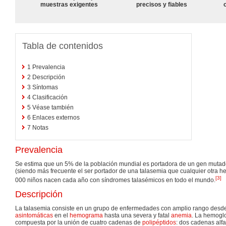
muestras exigentes
precisos y fiables
Tabla de contenidos
1
Prevalencia
2
Descripción
3
Síntomas
4
Clasificación
5
Véase también
6
Enlaces externos
7
Notas
Prevalencia
Se estima que un 5% de la población mundial es portadora de un gen muta
(siendo más frecuente el ser portador de una talasemia que cualquier otra 
[
3
]
000 niños nacen cada año con síndromes talasémicos en todo el mundo.
Descripción
La talasemia consiste en un grupo de enfermedades con amplio rango desd
asintomáticas
en el
hemograma
hasta una severa y fatal
anemia
. La hemoglo
compuesta por la unión de cuatro cadenas de
polipéptidos
: dos cadenas alfa