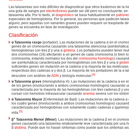
Las talasemias son más difíciles de diagnosticar que otros trastornos de la h
una gota de sangre por
electroforesis
puede ser útil pero no concluyente, en 
talasemia alfa. Por lo tanto, el
diagnóstico
se basa habitualmente en
patrones
especiales de hemoglobina. Por lo general, las personas que padecen talas
alguno, pero aquellas con variantes graves pueden requerir un trasplante d
genes se encuentra en fase de investigación.
Clasificación
α Talasemia rasgo
(portador). Las mutaciones de la cadena α en el cromo
genes de un cromosoma causando una talasemia silenciosa (asintomática)
hemoglobinas con tres β y una α
globina
. Los portadores pueden tener mu
dos cromosomas (16) afectando a un genes de cada cromosoma (o bien lo
cromosoma, estando normales los dos del
cromosoma homólogo
) causand
ser asintomática) caracterizada por hemoglobinas con tres β y una α
globi
suficientes genes sin mutación en la cadena α la mayoría de las molécula
respectivas dos cadenas α y dos β. La mayoría de los portadores de la α ta
[
4
]
descubre con análisis de
ADN
y biología molecular.
α Talasemia grave
(Hemoglobina H). Las mutaciones de la cadena α en el
de los genes (involucrando a ambos cromosomas homólogos) causando un
caracterizada por la mayoría de las hemoglobinas con tres cadenas β y un
cursan con hemolisis intravascular causando
anemia
severa con los sínto
α Talasemia Mayor
(Enfermedad de Bart). Las mutaciones de la cadena α 
los cuatro genes (involucrando a ambos cromosomas homólogos) causando
caracterizada por hemoglobinas con solamente cuatro cadenas γ (gamma) 
[
5
]
vida.
+
β
Talasemia Menor (Minor)
. Las mutaciones de la cadena β en el cromos
genes causando una talasemia relativamente leve caracterizada por una h
β
globina
. Puede que no hayan síntomas como puede que los síntomas sea