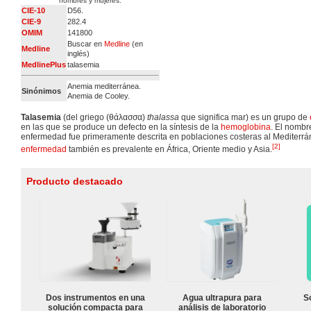
hombres y mujeres.
CIE-10
D56.
CIE-9
282.4
OMIM
141800
Buscar en
Medline
(en
Medline
inglés)
MedlinePlus
talasemia
Anemia mediterránea.
Sinónimos
Anemia de Cooley.
Talasemia
(del griego (θάλασσα)
thalassa
que significa mar) es un grupo de
en las que se produce un defecto en la síntesis de la
hemoglobina
. El nombr
enfermedad fue primeramente descrita en poblaciones costeras al Mediterrá
[
2
]
enfermedad
también es prevalente en África, Oriente medio y Asia.
Producto destacado
Dos instrumentos en una
Agua ultrapura para
S
solución compacta para
análisis de laboratorio