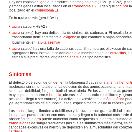
Hay dos copias del
gen
que produce la hemoglobina α (HBA1 y HBA2), y cad
y ambos genes están localizados en el
cromosoma
16
. El gen que
codifica
la
localizado en el
cromosoma 11
.
En la
α-talasemia
(gen HBA1
(
y HBA2
OMIM
141800)
(
), hay una deficiencia de síntesis de cadenas α. El resultado
OMIM
141850)
trasportando deficientemente el
oxígeno
lo que conduce a bajas concentra
Igualmente, en la
β-talasemia
(
) hay una falta de cadenas beta. Sin embargo, el exceso de c
OMIM
141900
agregados insolubles que se adhieren a la membrana de los
eritrocitos
, p
éstos y sus precursores, originando
anemia
de tipo hemolítica.
Síntomas
El defecto o deleción de un gen en la talasemia β causa una
anemia hemolít
moderada sin síntoma alguno. La deleción de dos genes ocasionan anemia 
síntomas: debilidad, fatiga, dificultad respiratoria. En las variantes más grav
mayor, pueden aparecer
ictericia
, úlceras cutáneas, cálculos biliares y agr
ocasiones llega a ser enorme). La actividad excesiva de la
médula ósea
pued
y el agrandamiento de algunos huesos, especialmente los de la cabeza y de
Los
huesos
largos tienden a debilitarse y fracturarse con gran facilidad. Los
talasemias pueden crecer con más lentitud y llegar a la pubertad más tarde 
absorción del
hierro
puede aumentar como respuesta a la anemia sumado al
transfusiones
de sangre frecuentes (las cuales suministran más hierro), es 
cantidades excesivas de hierro y se depositen en la musculatura del coraz
cardíaca
.