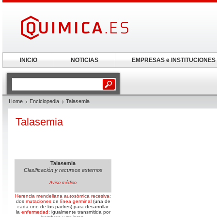
INICIO
NOTICIAS
EMPRESAS e INSTITUCIONES
Home
Enciclopedia
Talasemia
Talasemia
Talasemia
Clasificación y recursos externos
Aviso médico
Herencia
mendeliana
autosómica
recesiva
:
dos
mutaciones
de
línea germinal
(una de
cada uno de los padres) para desarrollar
la
enfermedad
; igualmente transmitida por