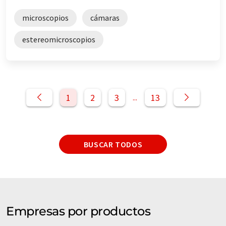
microscopios
cámaras
estereomicroscopios
1
2
3
13
...
BUSCAR TODOS
Empresas por productos