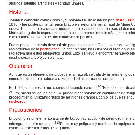
algunos satélites artificiales y sondas lunares.
Historia
También conocido como
Radio F
, el polonio fue descubierto por
Pierre Curie
1898, y fue posteriormente renombrado en honor a la tierra natal de Marie Cu
época, Polonia no era un país independiente y se encontraba bajo el dominio 
Marie albergaba la esperanza de que este nombramiento le añadiría notorie
cuyo nombre derivaba de una controversia política.
Fue el primer elemento descubierto por el matrimonio Curie mientras investi
radiactividad de la
pechblenda
. La pechblenda, tras eliminar el uranio y el r
radiactiva que estos elementos juntos. Esto les llevó a encontrar el nuevo el
mostró separándolo con bismuto.
Obtención
Aunque es un elemento de procedencia natural, se trata de un elemento que 
minerales de uranio natural a razón de 100 microgramos por tonelada.
209
En 1934, se demostró que cuando el bismuto natural (
Bi) es bombardead
210
Pb, precursor del polonio. Se puede crear polonio en cantidades de mili
procedimiento, utilizando flujos de neutrones grandes, como los que se enc
nucleares
.
Precauciones
El polonio es un elemento altamente tóxico, radiactivo y de peligroso manejo
210
microgramos, el manejo de
Po, es muy peligroso y requiere de equipamien
estrictos procedimientos de seguridad.