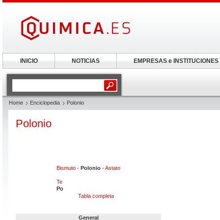
INICIO
NOTICIAS
EMPRESAS e INSTITUCIONES
Home
Enciclopedia
Polonio
Polonio
Bismuto
-
Polonio
-
Astato
Te
Po
Tabla completa
General