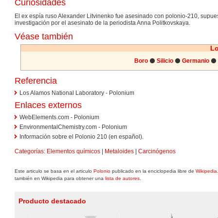
Curiosidades
El ex espía ruso Alexander Litvinenko fue asesinado con polonio-210, supu
investigación por el asesinato de la periodista Anna Politkovskaya.
Véase también
Lo
Boro
⚫
Silicio
⚫
Germanio
⚫
Referencia
Los Alamos National Laboratory - Polonium
Enlaces externos
WebElements.com - Polonium
EnvironmentalChemistry.com - Polonium
Información sobre el Polonio 210 (en español).
Categorías
:
Elementos químicos
|
Metaloides
|
Carcinógenos
Este articulo se basa en el articulo
Polonio
publicado en la enciclopedia libre de
Wikipedia
también en Wikipedia para obtener una
lista de autores
.
Producto destacado