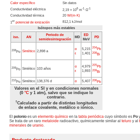
Calor específico
Sin datos
6
-1
-1
Conductividad eléctrica
2,19 × 10
m
·Ω
Conductividad térmica
20
W/(m·K)
er
812,1 kJ/mol
1
potencial de ionización
Isótopos más estables
Periodo de
ED
iso.
AN
MD
PD
semidesintegración
MeV
204
Pb
5,215
α
208
Sintético
2,898 a
Po
1,401
ε
208
Bi
205
Pb
4,979
α
209
Sintético
103 años
Po
1,893
ε
209
Bi
210
206
Sintético
138,376 d
α
5,407
Po
Pb
Valores en el SI y en condiciones normales
(0
°C
y 1 atm), salvo que se indique lo
contrario.
†
Calculado a partir de distintas longitudes
de enlace covalente, metálico o iónico.
El
polonio
es un
elemento químico
en la
tabla periódica
cuyo símbolo es
Po
y
Se trata de un raro
metaloide
radioactivo, químicamente similar al
teluro
y al
minerales
de
uranio
.
Producto destacado