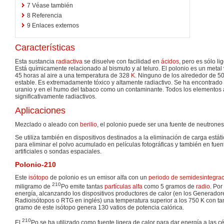
7
Véase también
8
Referencia
9
Enlaces externos
Características
Esta sustancia
radiactiva
se disuelve con facilidad en
ácidos
, pero es sólo l
Está químicamente relacionado al bismuto y al teluro. El polonio es un metal v
45 horas al aire a una temperatura de 328
K
. Ninguno de los alrededor de 50
estable. Es extremadamente tóxico y altamente radiactivo. Se ha encontrado
uranio y en el humo del tabaco como un contaminante. Todos los elementos a
significativamente radiactivos.
Aplicaciones
Mezclado o aleado con
berilio
, el polonio puede ser una fuente de neutrones
Se utiliza también en dispositivos destinados a la eliminación de carga estáti
para eliminar el polvo acumulado en películas fotográficas y también en fuent
artificiales o sondas espaciales.
Polonio-210
Este
isótopo
de polonio es un emisor alfa con un
periodo de semidesintegra
210
miligramo de
Po emite tantas
partículas alfa
como 5 gramos de
radio
. Por
energía, alcanzando los dispositivos productores de calor (en los Generador
Radioisótopos o RTG en inglés) una temperatura superior a los 750 K con t
gramo de este isótopo genera 130 vatios de potencia calórica.
210
El
Po se ha utilizado como fuente ligera de calor para dar energía a las c