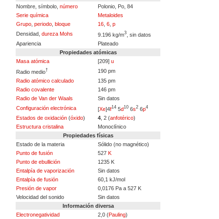
Nombre, símbolo,
número
Polonio, Po, 84
Serie química
Metaloides
Grupo
,
periodo
,
bloque
16
,
6
,
p
3
Densidad,
dureza Mohs
9.196 kg/m
, sin datos
Apariencia
Plateado
Propiedades atómicas
Masa atómica
[209]
u
†
190 pm
Radio medio
Radio atómico calculado
135 pm
Radio covalente
146 pm
Radio de Van der Waals
Sin datos
14
10
2
4
Configuración electrónica
[
Xe
]4
f
5
d
6
s
6
p
Estados de oxidación
(
óxido
)
4
, 2 (
anfotérico
)
Estructura cristalina
Monoclínico
Propiedades físicas
Estado de la materia
Sólido (no magnético)
Punto de fusión
527
K
Punto de ebullición
1235 K
Entalpía de vaporización
Sin datos
Entalpía de fusión
60,1 kJ/mol
Presión de vapor
0,0176 Pa a 527 K
Velocidad del sonido
Sin datos
Información diversa
Electronegatividad
2,0 (
Pauling
)