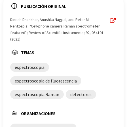
ofrece estas traducciones automáticas para presentar
PUBLICACIÓN ORIGINAL
una gama más amplia de noticias de actualidad. Como
este artículo ha sido traducido con traducción
Dinesh Dhankhar, Anushka Nagpal, and Peter M.
automática, es posible que contenga errores de
Rentzepis; "Cell-phone camera Raman spectrometer
vocabulario, sintaxis o gramática. El artículo original en
featured"; Review of Scientific Instruments; 92, 054101
Inglés se puede encontrar
aquí
.
(2021)
TEMAS
espectroscopia
espectroscopía de fluorescencia
espectroscopia Raman
detectores
ORGANIZACIONES