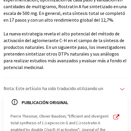
cantidades de multigramo, Rostratin A fue sintetizado en una
escala de 500 mg. En general, esta síntesis total se completó
en 17 pasos y con un alto rendimiento global del 12,7%.
La nueva estrategia revela el alto potencial del método de
activación del aglomerante C-H en el campo de la síntesis de
productos naturales. En un siguiente paso, los investigadores
pretenden sintetizar otros DTPs naturales y sus análogos
para realizar estudios más avanzados y evaluar más a fondo el
potencial medicinal.
Nota: Este artículo ha sido traducido utilizando un
sistema informático sin intervención humana. LUMITOS
ofrece estas traducciones automáticas para presentar
PUBLICACIÓN ORIGINAL
una gama más amplia de noticias de actualidad. Como
este artículo ha sido traducido con traducción
Pierre Thesmar, Olivier Baudoin; "Efficient and divergent
automática, es posible que contenga errores de
total synthesis of (–)-epicoccin G and (–)-rostratin A
vocabulario, sintaxis o gramática. El artículo original en
enabled by double C(sp3)–H activation"; Journal of the