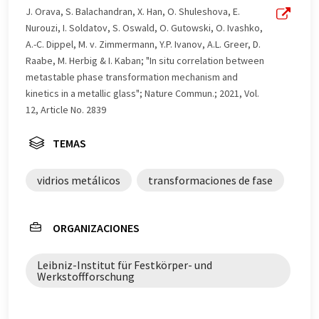
este artículo ha sido traducido con traducción
J. Orava, S. Balachandran, X. Han, O. Shuleshova, E.
automática, es posible que contenga errores de
Nurouzi, I. Soldatov, S. Oswald, O. Gutowski, O. Ivashko,
vocabulario, sintaxis o gramática. El artículo original en
A.-C. Dippel, M. v. Zimmermann, Y.P. Ivanov, A.L. Greer, D.
Inglés se puede encontrar
aquí
.
Raabe, M. Herbig & I. Kaban; "In situ correlation between
metastable phase transformation mechanism and
kinetics in a metallic glass"; Nature Commun.; 2021, Vol.
12, Article No. 2839
TEMAS
vidrios metálicos
transformaciones de fase
ORGANIZACIONES
Leibniz-Institut für Festkörper- und
Werkstoffforschung