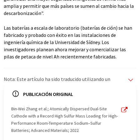
amplia y permitir que más países se sumen al cambio hacia la
descarbonización".
Las baterías a escala de laboratorio (baterías de ción) se han
fabricado y probado con éxito en las instalaciones de
ingeniería química de la Universidad de Sídney. Los
investigadores planean ahora mejorar y comercializar las
pilas de petaca de nivel Ah recientemente fabricadas.
Nota: Este artículo ha sido traducido utilizando un
sistema informático sin intervención humana. LUMITOS
ofrece estas traducciones automáticas para presentar
PUBLICACIÓN ORIGINAL
una gama más amplia de noticias de actualidad. Como
este artículo ha sido traducido con traducción
Bin-Wei Zhang et al.; Atomically Dispersed Dual-Site
automática, es posible que contenga errores de
Cathode with a Record High Sulfur Mass Loading for High-
vocabulario, sintaxis o gramática. El artículo original en
Performance Room-Temperature Sodium–Sulfur
Inglés se puede encontrar
aquí
.
Batteries; Advanced Materials; 2022