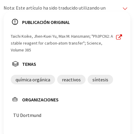
Nota: Este artículo ha sido traducido utilizando un
sistema informático sin intervención humana. LUMITOS
ofrece estas traducciones automáticas para presentar
PUBLICACIÓN ORIGINAL
una gama más amplia de noticias de actualidad. Como
este artículo ha sido traducido con traducción
Taichi Koike, Jhen-Kuei Yu, Max M. Hansmann; "Ph3PCN2: A
automática, es posible que contenga errores de
stable reagent for carbon-atom transfer"; Science,
vocabulario, sintaxis o gramática. El artículo original en
Volume 385
Inglés se puede encontrar
aquí
.
TEMAS
química orgánica
reactivos
síntesis
ORGANIZACIONES
TU Dortmund