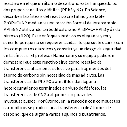
reactivo en el que un átomo de carbono está flanqueado por
dos grupos sencillos y lábiles (PPh3 y N2). En Science,
describen la síntesis del reactivo cristalino y aislable
Ph3P=C=N2 mediante una reacción formal de intercambio
PPh3/N2 utilizando carbodifosforano Ph3P=C=PPh3 y óxido
nitroso (N2O). Este enfoque sintético es elegante y muy
sencillo porque no se requieren azidas, lo que suele ocurrir con
los compuestos diazoicos y constituye un riesgo de seguridad
en la síntesis. El profesor Hansmann y su equipo pudieron
demostrar que este reactivo sirve como reactivo de
transferencia altamente selectivo para fragmentos del
átomo de carbono sin necesidad de más aditivos. Las
transferencias de Ph3PC a ambifilos dan lugar a
heterocumulenos terminados en yluro de fósforo, las
transferencias de CN2 a alquenos en pirazoles
multisustituidos. Por último, en la reacción con compuestos
carbonílicos se produce una transferencia de átomos de
carbono, que da lugar a varios alquinos o butatrienos.