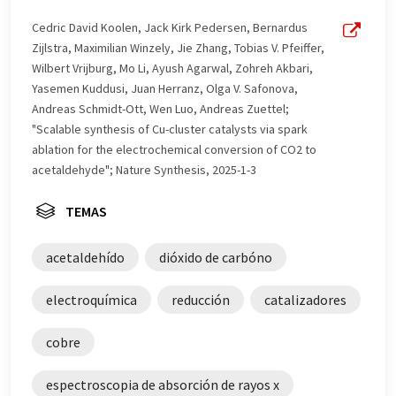
una gama más amplia de noticias de actualidad. Como
este artículo ha sido traducido con traducción
Cedric David Koolen, Jack Kirk Pedersen, Bernardus
automática, es posible que contenga errores de
Zijlstra, Maximilian Winzely, Jie Zhang, Tobias V. Pfeiffer,
vocabulario, sintaxis o gramática. El artículo original en
Wilbert Vrijburg, Mo Li, Ayush Agarwal, Zohreh Akbari,
Inglés se puede encontrar
aquí
.
Yasemen Kuddusi, Juan Herranz, Olga V. Safonova,
Andreas Schmidt-Ott, Wen Luo, Andreas Zuettel;
"Scalable synthesis of Cu-cluster catalysts via spark
ablation for the electrochemical conversion of CO2 to
acetaldehyde"; Nature Synthesis, 2025-1-3
TEMAS
acetaldehído
dióxido de carbóno
electroquímica
reducción
catalizadores
cobre
espectroscopia de absorción de rayos x