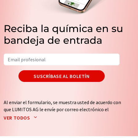
Reciba la química en su
bandeja de entrada
SUSCRÍBASE AL BOLETÍN
Al enviar el formulario, se muestra usted de acuerdo con
que LUMITOS AG le envíe por correo electrónico el
boletín o boletines seleccionados anteriormente. Sus
VER TODOS
datos no se facilitarán a terceros. El almacenamiento y
el procesamiento de sus datos se realiza sobre la base
de nuestra
política de protección de datos
. LUMITOS