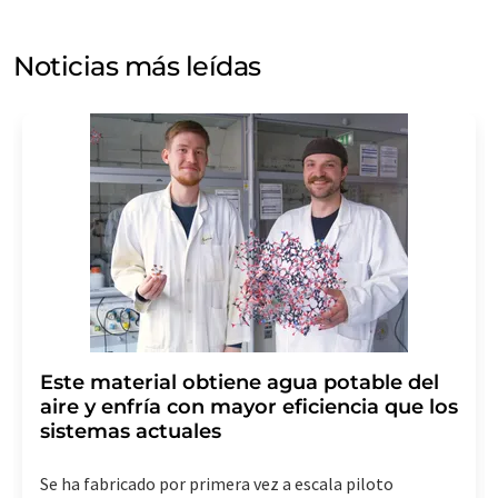
puede ponerse en contacto con usted por correo
electrónico a efectos publicitarios o de investigación de
Noticias más leídas
mercado y opinión. Puede revocar en todo momento su
consentimiento sin efecto retroactivo y sin necesidad
de indicar los motivos informando por correo postal a
LUMITOS AG, Ernst-Augustin-Str. 2, 12489 Berlín
(Alemania) o por correo electrónico a
revoke@lumitos.com
. Además, en cada correo
electrónico se incluye un enlace para anular la
suscripción al boletín informativo correspondiente.
Este material obtiene agua potable del
aire y enfría con mayor eficiencia que los
sistemas actuales
Se ha fabricado por primera vez a escala piloto