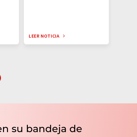
minutos 
eficient
carburo d
LEER NOTICIA
LEER NO
en su bandeja de