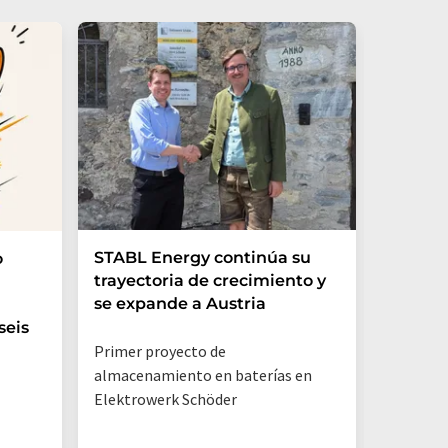
STABL Energy continúa su
La star
o
trayectoria de crecimiento y
sede en
se expande a Austria
millone
fabrica
seis
óxido d
Primer proyecto de
almacenamiento en baterías en
Este mat
Elektrowerk Schöder
podría r
de los co