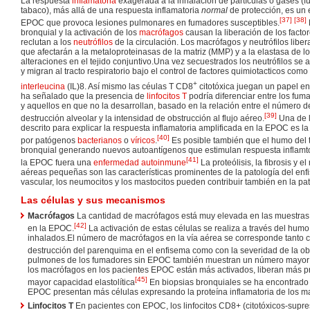
La respuesta
inflamatoria
exagerada a la inhalación de partículas o gases (
tabaco), más allá de una respuesta inflamatoria
normal
de protección, es un e
[
37
]
[
38
]
EPOC que provoca lesiones pulmonares en fumadores susceptibles.
bronquial y la activación de los
macrófagos
causan la liberación de los facto
reclutan a los
neutrófilos
de la circulación. Los macrófagos y neutrófilos lib
que afectarán a la metaloproteinasas de la matriz (MMP) y a la elastasa de l
alteraciones en el tejido conjuntivo.Una vez secuestrados los neutrófilos se 
y migran al tracto respiratorio bajo el control de factores quimiotacticos como
+
interleucina
(IL)8. Así mismo las céulas T CD8
citotóxica juegan un papel en
ha señalado que la presencia de
linfocitos T
podría diferenciar entre los fu
y aquellos en que no la desarrollan, basado en la relación entre el número de
[
39
]
destrucción alveolar y la intensidad de obstrucción al flujo aéreo.
Una de 
descrito para explicar la respuesta inflamatoria amplificada en la EPOC es la
[
40
]
por patógenos
bacterianos
o
víricos
.
Es posible también que el humo del t
bronquial generando nuevos autoantígenos que estimulan respuesta inflamto
[
41
]
la EPOC fuera una
enfermedad autoinmune
La proteólisis, la fibrosis y 
aéreas pequeñas son las características prominentes de la patología del enfi
vascular, los neumocitos y los mastocitos pueden contribuir también en la p
Las células y sus mecanismos
Macrófagos
La cantidad de macrófagos está muy elevada en las muestras
[
42
]
en la EPOC.
La activación de estas células se realiza a través del humo 
inhalados.El número de macrófagos en la vía aérea se corresponde tanto c
destrucción del parenquima en el enfisema como con la severidad de la ob
pulmones de los fumadores sin EPOC también muestran un número mayor
los macrófagos en los pacientes EPOC están más activados, liberan más pro
[
45
]
mayor capacidad elastolítica
En biopsias bronquiales se ha encontrado
EPOC presentan más células expresando la proteína inflamatoria de los m
Linfocitos T
En pacientes con EPOC, los linfocitos CD8+ (citotóxicos-supr