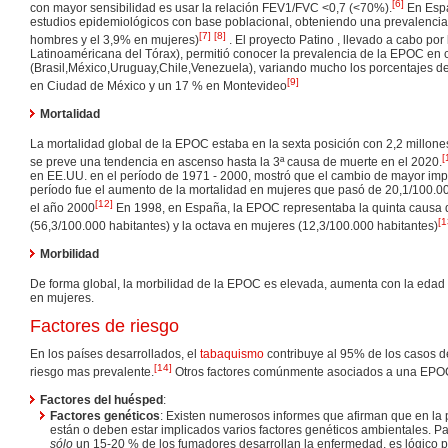
[
6
]
con mayor sensibilidad es usar la relación FEV1/FVC <0,7 (<70%).
En Espa
estudios epidemiológicos con base poblacional, obteniendo una prevalencia
[
7
]
[
8
]
hombres y el 3,9% en mujeres)
. El proyecto Patino , llevado a cabo por
Latinoaméricana del Tórax), permitió conocer la prevalencia de la EPOC en 
(Brasil,México,Uruguay,Chile,Venezuela), variando mucho los porcentajes de 
[
9
]
en Ciudad de México y un 17 % en Montevideo
Mortalidad
La mortalidad global de la EPOC estaba en la sexta posición con 2,2 millone
[
se preve una tendencia en ascenso hasta la 3ª causa de muerte en el 2020.
en EE.UU. en el período de 1971 - 2000, mostró que el cambio de mayor imp
período fue el aumento de la mortalidad en mujeres que pasó de 20,1/100.0
[
12
]
el año 2000
En 1998, en España, la EPOC representaba la quinta causa 
[
1
(56,3/100.000 habitantes) y la octava en mujeres (12,3/100.000 habitantes)
Morbilidad
De forma global, la morbilidad de la EPOC es elevada, aumenta con la edad
en mujeres.
Factores de riesgo
En los países desarrollados, el
tabaquismo
contribuye al 95% de los casos d
[
14
]
riesgo mas prevalente.
Otros factores comúnmente asociados a una EP
Factores del huésped
:
Factores genéticos
: Existen numerosos informes que afirman que en la
están o deben estar implicados varios factores genéticos ambientales. P
sólo
un 15-20 % de los fumadores desarrollan la enfermedad, es lógico 