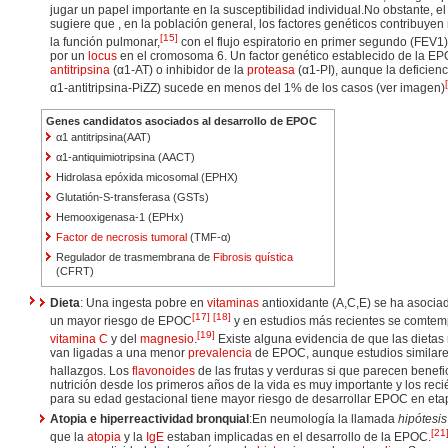
jugar un papel importante en la susceptibilidad individual.No obstante, 
sugiere que , en la población general, los factores genéticos contribuye
[
15
]
la función pulmonar,
con el flujo espiratorio en primer segundo (FEV1
por un
locus
en el cromosoma 6. Un factor genético establecido de la E
antitripsina
(α1-AT) o inhibidor de la
proteasa
(α1-PI), aunque la deficienc
[
α1-antitripsina-PiZZ) sucede en menos del 1% de los casos (ver imagen)
Genes candidatos asociados al desarrollo de EPOC
α1 antitripsina(AAT)
α1-antiquimiotripsina (AACT)
Hidrolasa epóxida micosomal (EPHX)
Glutatión-S-transferasa (GSTs)
Hemooxigenasa-1 (EPHx)
Factor de necrosis tumoral
(TMF-α)
Regulador de trasmembrana de
Fibrosis quística
(CFRT)
Dieta
: Una ingesta pobre en
vitaminas
antioxidante (A,C,E) se ha asocia
[
17
]
[
18
]
un mayor riesgo de EPOC
y en estudios más recientes se comtemp
[
19
]
vitamina C
y del
magnesio
.
Existe alguna evidencia de que las dietas
van ligadas a una menor
prevalencia
de EPOC, aunque estudios similare
hallazgos. Los
flavonoides
de las frutas y verduras si que parecen benefi
nutrición desde los primeros años de la vida es muy importante y los rec
para su edad gestacional tiene mayor riesgo de desarrollar EPOC en etap
Atopia e hiperreactividad bronquial
:En neumología la llamada
hipótesi
[
21
que la
atopia
y la
IgE
estaban implicadas en el desarrollo de la EPOC.