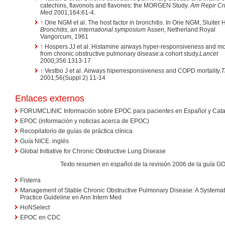
catechins, flavonols and flavones: the MORGEN Study.
Am Repir Cri
Med
2001;164:61-4.
↑
Orie NGM et al. The host factor in bronchitis. In Orie NGM, Sluiter 
Bronchitis, an international symposium
Assen, Netherland:Royal
Vangorcum, 1961
↑
Hospers JJ et al. Histamine airways hyper-responsiveness and mor
from chronic obstructive pulmonary disease:a cohort study.
Lancet
2000;356:1313-17
↑
Vestbo J et al. Airways hiperresponsiveness and COPD mortality.
T
2001;56(Suppl 2) 11-14
Enlaces externos
FORUMCLINIC Información sobre EPOC para pacientes en Español y Catalán
EPOC (información y noticias acerca de EPOC)
Recopilatorio de guías de práctica clínica
Guía NICE. inglés
Global Initiative for Chronic Obstructive Lung Disease
Texto resumen en español de la revisión 2006 de la guía G
Fisterra
Management of Stable Chronic Obstructive Pulmonary Disease: A Systematic
Practice Guideline en Ann Intern Med
HoNSelect
EPOC en CDC