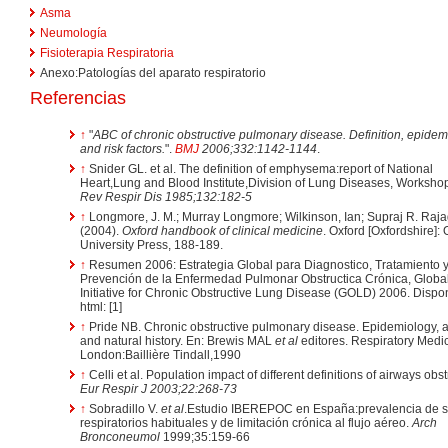
Asma
Neumología
Fisioterapia Respiratoria
Anexo:Patologías del aparato respiratorio
Referencias
↑
"
ABC of chronic obstructive pulmonary disease. Definition, epidem
and risk factors.
".
BMJ
2006;332:1142-1144
.
↑
Snider GL. et al. The definition of emphysema:report of National
Heart,Lung and Blood Institute,Division of Lung Diseases, Worksho
Rev Respir Dis 1985;132:182-5
↑
Longmore, J. M.; Murray Longmore; Wilkinson, Ian; Supraj R. Raj
(2004).
Oxford handbook of clinical medicine
. Oxford [Oxfordshire]: 
University Press, 188-189.
↑
Resumen 2006: Estrategia Global para Diagnostico, Tratamiento 
Prevención de la Enfermedad Pulmonar Obstructica Crónica, Globa
Initiative for Chronic Obstructive Lung Disease (GOLD) 2006. Dispo
html: [1]
↑
Pride NB. Chronic obstructive pulmonary disease. Epidemiology, a
and natural history. En: Brewis MAL
et al
editores. Respiratory Medic
London:Baillière Tindall,1990
↑
Celli et al. Population impact of different definitions of airways obst
Eur Respir J 2003;22:268-73
↑
Sobradillo V.
et al
.Estudio IBEREPOC en España:prevalencia de 
respiratorios habituales y de limitación crónica al flujo aéreo.
Arch
Bronconeumol
1999;35:159-66