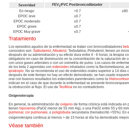
FEV
/FVC Postbroncodilatador
Severidad
1
En riesgo
>0.7
≥80 
EPOC leve
≤0.7
EPOC moderado
≤0.7
EPOC grave
≤0.7
EPOC Muy grave
≤0.7
Tratamiento
Los episodios agudos de la enfermedad se tratan con broncodilatadores
bet
conocidos son:
Salbutamol
,
Albuterol
, Terbutalina, Pinbuterol; tienen un ini
después de su administración y su efecto dura entre 4 - 6 horas; la terapia 
obligatorio en caso de disminución en la concentración de la saturación de 
con unos gases arteriales o con un oximetría de pulso. Los casos de enferm
de los beta 2 agonistas con
esteroides
inhalados como la Beclometasona; a
ipratropio
. No se recomienda el uso de esteroides orales superior a 14 días
después de este tiempo no hay un efecto demostrado; se han usado esquema
oral con buenos resultados los esteroides parenterales como la
Hidrocortiso
indican en el caso de que durante la enfermedad se presente broncoespasm
la obstrucción al flujo. El uso de
Teofilina
no es contradictorio.
Oxigenoterapia
En general, la administración de
oxígeno
de forma crónica está indicada en
tienen
hipoxemia
(PaO2 menor de 55 mm Hg), o una PaO2 entre 55 y 60 mm
pulmonar
,
cor pulmonale
, o
poliglobulia
secundaria (hematocrito >55%). En e
oxigenoterapia continua al menos > de 15 horas al día ha demostrado mejora
Véase también