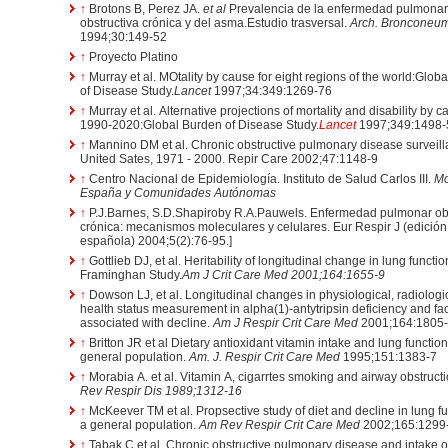
↑
Brotons B, Perez JA.
et al
Prevalencia de la enfermedad pulmonar
obstructiva crónica y del asma.Estudio trasversal.
Arch. Bronconeu
1994;30:149-52
↑
Proyecto Platino
↑
Murray et al. MOtality by cause for eight regions of the world:Glob
of Disease Study.
Lancet
1997;34:349:1269-76
↑
Murray et al. Alternative projections of mortality and disability by 
1990-2020:Global Burden of Disease Study.
Lancet
1997;349:1498-
↑
Mannino DM et al. Chronic obstructive pulmonary disease surveill
United Sates, 1971 - 2000. Repir Care 2002;47:1148-9
↑
Centro Nacional de Epidemiología. Instituto de Salud Carlos III.
Mo
España y Comunidades Autónomas
↑
P.J.Barnes, S.D.Shapiroby R.A.Pauwels. Enfermedad pulmonar obs
crónica: mecanismos moleculares y celulares. Eur Respir J (edición
española) 2004;5(2):76-95.]
↑
Gottlieb DJ, et al. Heritability of longitudinal change in lung functi
Framinghan Study.
Am J Crit Care Med 2001;164:1655-9
↑
Dowson LJ, et al. Longitudinal changes in physiological, radiologi
health status measurement in alpha(1)-antytripsin deficiency and fa
associated with decline.
Am J Respir Crit Care Med
2001;164:1805
↑
Britton JR et al Dietary antioxidant vitamin intake and lung function in the
general population.
Am. J. Respir Crit Care Med
1995;151:1383-7
↑
Morabia A. et al. Vitamin A, cigarrtes smoking and airway obstruct
Rev Respir Dis 1989;1312-16
↑
McKeever TM et al. Propsective study of diet and decline in lung fu
a general population.
Am Rev Respir Crit Care Med
2002;165:1299
↑
Tabak C et al. Chronic obstructive pulmonary disease and intake o