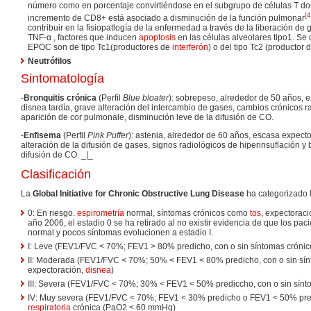
número como en porcentaje convirtiéndose en el subgrupo de células T dom
[
4
incremento de CD8+ está asociado a disminución de la función pulmonar
contribuir en la fisiopatlogía de la enfermedad a través de la liberación de
TNF-α , factores que inducen
apoptosis
en las células alveolares tipo1. Se
EPOC son de tipo Tc1(productores de
interferón
) o del tipo Tc2 (productor 
Neutrófilos
Sintomatología
-
Bronquitis crónica
(Perfil
Blue bloater
): sobrepeso, alrededor de 50 años, 
disnea tardía, grave alteración del intercambio de gases, cambios crónicos r
aparición de cor pulmonale, disminución leve de la difusión de CO.
-
Enfisema
(Perfil
Pink Puffer
): astenia, alrededor de 60 años, escasa expecto
alteración de la difusión de gases, signos radiológicos de hiperinsuflación y
difusión de CO. _|_
Clasificación
La
Global Initiative for Chronic Obstructive Lung Disease
ha categorizado 
0: En riesgo.
espirometría
normal, síntomas crónicos como
tos
, expectoraci
año 2006, el estadio 0 se ha retirado al no existir evidencia de que los pac
normal y pocos síntomas evolucionen a estadio I.
I: Leve (FEV1/FVC < 70%; FEV1 > 80% predicho, con o sin síntomas crónic
II: Moderada (FEV1/FVC < 70%; 50% < FEV1 < 80% predicho, con o sin sín
expectoración,
disnea
)
III: Severa (FEV1/FVC < 70%; 30% < FEV1 < 50% prediccho, con o sin sínt
IV: Muy severa (FEV1/FVC < 70%; FEV1 < 30% predicho o FEV1 < 50% pr
respiratoria
crónica (PaO2 < 60 mmHg)