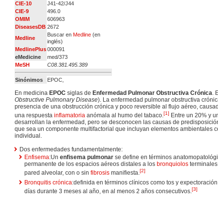
CIE-10
J41-42/J44
CIE-9
496.0
OMIM
606963
DiseasesDB
2672
Buscar en
Medline
(en
Medline
inglés)
MedlinePlus
000091
eMedicine
med/373
MeSH
C08.381.495.389
Sinónimos
EPOC,
En medicina
EPOC
siglas de
Enfermedad Pulmonar Obstructiva Crónica
. 
Obstructive Pulmonary Disease
). La enfermedad pulmonar obstructiva crónica
presencia de una obstrucción crónica y poco reversible al flujo aéreo, caus
[
1
]
una respuesta
inflamatoria
anómala al humo del tabaco.
Entre un 20% y u
desarrollan la enfermedad, pero se desconocen las causas de predisposició
que sea un componente multifactorial que incluyan elementos ambientales c
individual.
Dos enfermedades fundamentalmente:
Enfisema
:Un
enfisema pulmonar
se define en términos anatomopatológi
permanente de los espacios aéreos distales a los
bronquiolos
terminales,
[
2
]
pared alveolar, con o sin
fibrosis
manifiesta.
Bronquitis crónica
:definida en términos clínicos como tos y expectoración
[
3
]
días durante 3 meses al año, en al menos 2 años consecutivos.