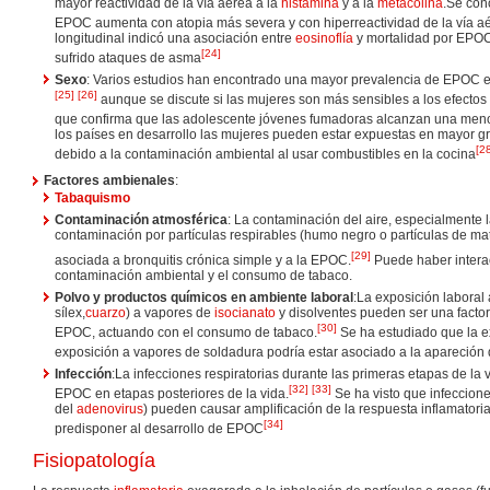
mayor reactividad de la vía aérea a la
histamina
y a la
metacolina
.Se con
EPOC aumenta con atopia más severa y con hiperreactividad de la vía a
longitudinal indicó una asociación entre
eosinoflía
y mortalidad por EPOC
[
24
]
sufrido ataques de asma
Sexo
: Varios estudios han encontrado una mayor prevalencia de EPOC 
[
25
]
[
26
]
aunque se discute si las mujeres son más sensibles a los efectos 
que confirma que las adolescente jóvenes fumadoras alcanzan una meno
los países en desarrollo las mujeres pueden estar expuestas en mayor 
[
2
debido a la contaminación ambiental al usar combustibles en la cocina
Factores ambienales
:
Tabaquismo
Contaminación atmosférica
: La contaminación del aire, especialmente 
contaminación por partículas respirables (humo negro o partículas de ma
[
29
]
asociada a bronquitis crónica simple y a la EPOC.
Puede haber interac
contaminación ambiental y el consumo de tabaco.
Polvo y productos químicos en ambiente laboral
:La exposición laboral 
sílex,
cuarzo
) a vapores de
isocianato
y disolventes pueden ser una factor
[
30
]
EPOC, actuando con el consumo de tabaco.
Se ha estudiado que la e
exposición a vapores de soldadura podría estar asociado a la apareción
Infección
:La infecciones respiratorias durante las primeras etapas de la 
[
32
]
[
33
]
EPOC en etapas posteriores de la vida.
Se ha visto que infeccion
del
adenovirus
) pueden causar amplificación de la respuesta inflamatori
[
34
]
predisponer al desarrollo de EPOC
Fisiopatología