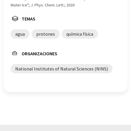
vocabulario, sintaxis o gramática. El artículo original en
Water Ice"; J. Phys. Chem. Lett.; 2020
Inglés se puede encontrar
aquí
.
TEMAS
agua
protones
química física
ORGANIZACIONES
National Institutes of Natural Sciences (NINS)