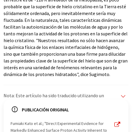
probable que la superficie de hielo cristalino en la Tierra esté
sólidamente ordenada, pero inevitablemente sería muy
fluctuada. En la naturaleza, tales características dinámicas
facilitan la autoionización de las moléculas de agua y por lo
tanto mejoran la actividad de los protones en la superficie del
hielo cristalino. "Nuestros resultados no sólo hacen avanzar
la química física de los enlaces interfaciales de hidrógeno,
sino que también proporcionan una base firme para dilucidar
las propiedades clave de la superficie del hielo que son de gran
interés en una variedad de fenómenos relevantes para la
dinámica de los protones hidratados", dice Sugimoto.
Nota: Este artículo ha sido traducido utilizando un
sistema informático sin intervención humana. LUMITOS
ofrece estas traducciones automáticas para presentar
PUBLICACIÓN ORIGINAL
una gama más amplia de noticias de actualidad. Como
este artículo ha sido traducido con traducción
Fumiaki Kato et al.; "Direct Experimental Evidence for
automática, es posible que contenga errores de
Markedly Enhanced Surface Proton Activity Inherent to