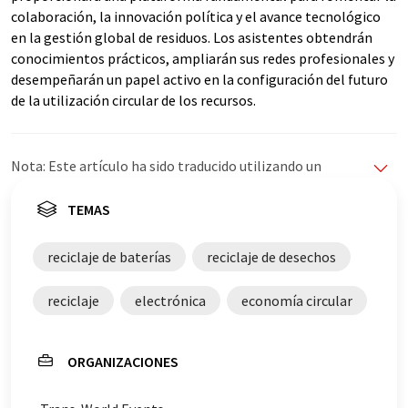
colaboración, la innovación política y el avance tecnológico
en la gestión global de residuos. Los asistentes obtendrán
conocimientos prácticos, ampliarán sus redes profesionales y
desempeñarán un papel activo en la configuración del futuro
de la utilización circular de los recursos.
Nota: Este artículo ha sido traducido utilizando un
sistema informático sin intervención humana. LUMITOS
ofrece estas traducciones automáticas para presentar
TEMAS
una gama más amplia de noticias de actualidad. Como
este artículo ha sido traducido con traducción
reciclaje de baterías
reciclaje de desechos
automática, es posible que contenga errores de
vocabulario, sintaxis o gramática. El artículo original en
reciclaje
electrónica
economía circular
Inglés se puede encontrar
aquí
.
ORGANIZACIONES