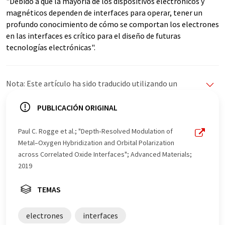
"Debido a que la mayoría de los dispositivos electrónicos y
magnéticos dependen de interfaces para operar, tener un
profundo conocimiento de cómo se comportan los electrones
en las interfaces es crítico para el diseño de futuras
tecnologías electrónicas".
Nota: Este artículo ha sido traducido utilizando un
sistema informático sin intervención humana. LUMITOS
ofrece estas traducciones automáticas para presentar
PUBLICACIÓN ORIGINAL
una gama más amplia de noticias de actualidad. Como
este artículo ha sido traducido con traducción
Paul C. Rogge et al.; "Depth‐Resolved Modulation of
automática, es posible que contenga errores de
Metal–Oxygen Hybridization and Orbital Polarization
vocabulario, sintaxis o gramática. El artículo original en
across Correlated Oxide Interfaces"; Advanced Materials;
Inglés se puede encontrar
aquí
.
2019
TEMAS
electrones
interfaces