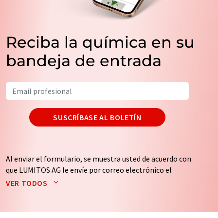
Reciba la química en su
bandeja de entrada
SUSCRÍBASE AL BOLETÍN
Al enviar el formulario, se muestra usted de acuerdo con
que LUMITOS AG le envíe por correo electrónico el
boletín o boletines seleccionados anteriormente. Sus
VER TODOS
datos no se facilitarán a terceros. El almacenamiento y
el procesamiento de sus datos se realiza sobre la base
de nuestra
política de protección de datos
. LUMITOS