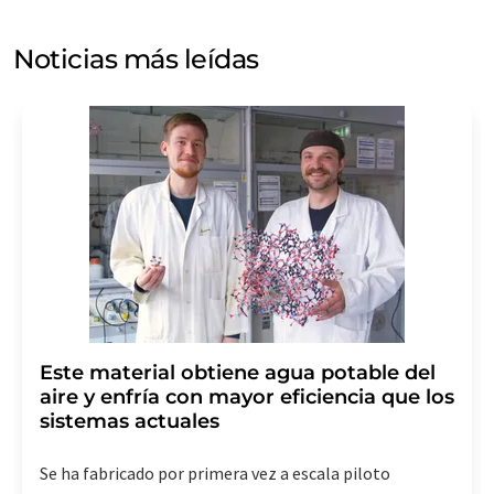
puede ponerse en contacto con usted por correo
electrónico a efectos publicitarios o de investigación de
Noticias más leídas
mercado y opinión. Puede revocar en todo momento su
consentimiento sin efecto retroactivo y sin necesidad
de indicar los motivos informando por correo postal a
LUMITOS AG, Ernst-Augustin-Str. 2, 12489 Berlín
(Alemania) o por correo electrónico a
revoke@lumitos.com
. Además, en cada correo
electrónico se incluye un enlace para anular la
suscripción al boletín informativo correspondiente.
Este material obtiene agua potable del
aire y enfría con mayor eficiencia que los
sistemas actuales
Se ha fabricado por primera vez a escala piloto