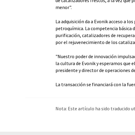
de catalizadores frescos, a la vez que
menor".
La adquisición da a Evonik acceso a los p
petroquímica. La competencia básica d
purificación, catalizadores de recuper
por el rejuvenecimiento de los cataliz
"Nuestro poder de innovación impulsad
la cultura de Evonik y esperamos que e
presidente y director de operaciones d
La transacción se financiará con la fue
Nota: Este artículo ha sido traducido 
humana. LUMITOS ofrece estas traduc
amplia de noticias de actualidad. Como
automática, es posible que contenga er