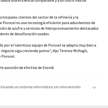
 produce una eficiencia comparable y a un costo mucho
rincipales clientes del sector de la refinería y la
e Porocel es una tecnología eficiente para adsorbentes de
ación de azufre y servicios de hidroprocesamiento destacados
adores de desulfuración usados.
o por el talentoso equipo de Porocel se adapta muy bien a
l negocio siga creciendo juntos", dijo Terence McHugh,
e Porocel.
rte posición de efectivo de Evonik.
utilizando un sistema informático sin intervención
ciones automáticas para presentar una gama más
 este artículo ha sido traducido con traducción
rores de vocabulario, sintaxis o gramática. El artículo