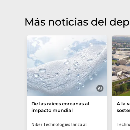
original en Inglés se puede encontrar
a
Más noticias del de
De las raíces coreanas al
A la 
impacto mundial
soste
Niber Technologies lanza al
Techn