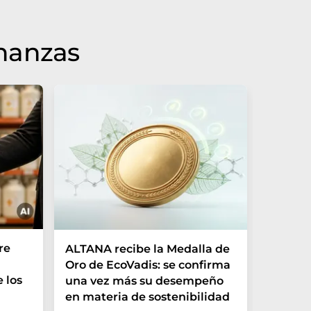
inanzas
re
ALTANA recibe la Medalla de
Aleman
Oro de EcoVadis: se confirma
récord 
 los
una vez más su desempeño
empres
en materia de sostenibilidad
nuevas 