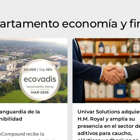
quí
.
partamento economía y f
vanguardia de la
Univar Solutions adquie
nibilidad
H.M. Royal y amplía su
presencia en el sector de
aditivos para caucho,
oCompound recibe la