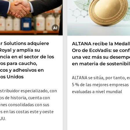
r Solutions adquiere
ALTANA recibe la Medal
Royal y amplía su
Oro de EcoVadis: se con
ncia en el sector de los
una vez más su desemp
vos para caucho,
en materia de sostenibi
icos y adhesivos en
os Unidos
ALTANA se sitúa, por tanto, e
5 % de las mejores empresas
istribuidor especializado, con
evaluadas a nivel mundial
os de historia, cuenta con
ones consolidadas con sus
es en las costas este y oeste
 UU.