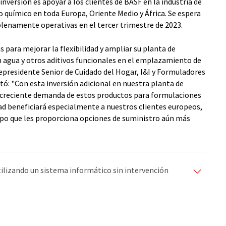
inversión es apoyar a los clientes de BASF en la industria de
 químico en toda Europa, Oriente Medio y África. Se espera
plenamente operativas en el tercer trimestre de 2023.
para mejorar la flexibilidad y ampliar su planta de
n agua y otros aditivos funcionales en el emplazamiento de
epresidente Senior de Cuidado del Hogar, I&I y Formuladores
ó: "Con esta inversión adicional en nuestra planta de
a creciente demanda de estos productos para formulaciones
ad beneficiará especialmente a nuestros clientes europeos,
po que les proporciona opciones de suministro aún más
utilizando un sistema informático sin intervención
ciones automáticas para presentar una gama más
 este artículo ha sido traducido con traducción
rores de vocabulario, sintaxis o gramática. El artículo
quí
.