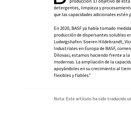
producción. El objetivo de esta 
detergentes, limpieza y procesamiento
que las capacidades adicionales estén 
En 2020, BASF ya había tomado medidas 
producción de dispersantes solubles e
Ludwigshafen. Soeren Hildebrandt, Vic
Industriales en Europa de BASF, coment
Dilovasi, estamos haciendo frente a l
modernas. La ampliación de la capacid
apoyándoles en su crecimiento al tiem
flexibles y fiables."
Nota: Este artículo ha sido traducido 
humana. LUMITOS ofrece estas traduc
amplia de noticias de actualidad. Como
automática, es posible que contenga er
original en Inglés se puede encontrar
a