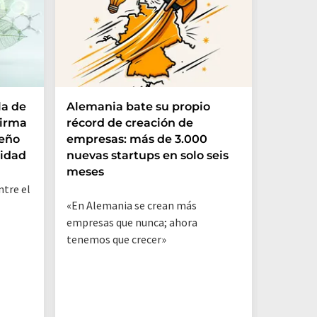
STABL 
la de
Alemania bate su propio
trayect
firma
récord de creación de
se exp
eño
empresas: más de 3.000
lidad
nuevas startups en solo seis
meses
Primer p
ntre el
almacen
«En Alemania se crean más
Elektro
empresas que nunca; ahora
tenemos que crecer»