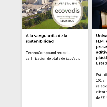
A la vanguardia de la
Univa
sostenibilidad
H.M. 
prese
aditi
TechnoCompound recibe la
plást
certificación de plata de EcoVadis
Estad
Este d
101 añ
relaci
client
de EE.