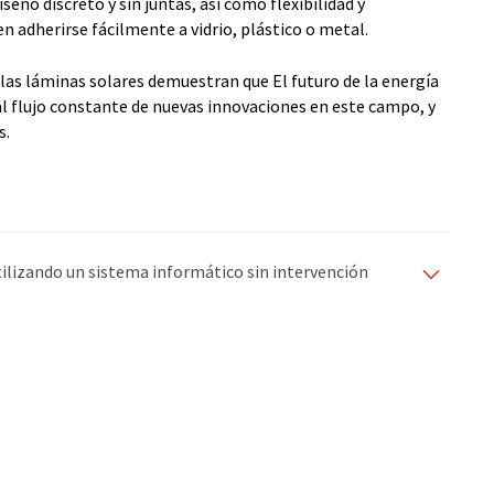
seño discreto y sin juntas, así como flexibilidad y
n adherirse fácilmente a vidrio, plástico o metal.
las láminas solares demuestran que El futuro de la energía
l flujo constante de nuevas innovaciones en este campo, y
s.
utilizando un sistema informático sin intervención
ciones automáticas para presentar una gama más
 este artículo ha sido traducido con traducción
rores de vocabulario, sintaxis o gramática. El artículo
r
aquí
.