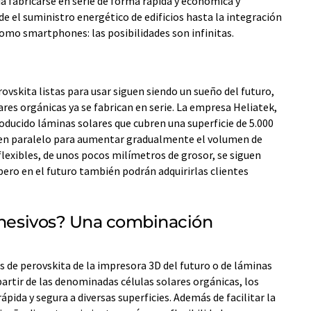
 fabricarse en serie de forma rápida y económica y
sde el suministro energético de edificios hasta la integración
como smartphones: las posibilidades son infinitas.
ovskita listas para usar siguen siendo un sueño del futuro,
ares orgánicas ya se fabrican en serie. La empresa Heliatek,
oducido láminas solares que cubren una superficie de 5.000
 en paralelo para aumentar gradualmente el volumen de
flexibles, de unos pocos milímetros de grosor, se siguen
pero en el futuro también podrán adquirirlas clientes
adhesivos? Una combinación
es de perovskita de la impresora 3D del futuro o de láminas
 partir de las denominadas células solares orgánicas, los
rápida y segura a diversas superficies. Además de facilitar la