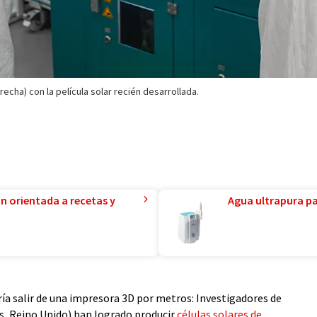
erecha) con la película solar recién desarrollada.
ón orientada a recetas y
Agua ultrapura par
ía salir de una impresora 3D por metros: Investigadores de
s, Reino Unido) han logrado producir
células solares de