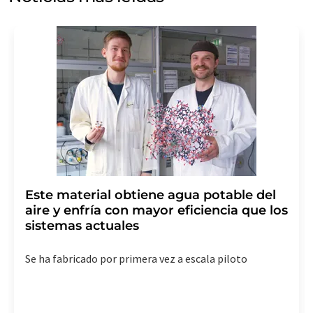
mercado y opinión. Puede revocar en todo momento su
consentimiento sin efecto retroactivo y sin necesidad
de indicar los motivos informando por correo postal a
LUMITOS AG, Ernst-Augustin-Str. 2, 12489 Berlín
(Alemania) o por correo electrónico a
revoke@lumitos.com
. Además, en cada correo
electrónico se incluye un enlace para anular la
suscripción al boletín informativo correspondiente.
Este material obtiene agua potable del
aire y enfría con mayor eficiencia que los
sistemas actuales
Se ha fabricado por primera vez a escala piloto