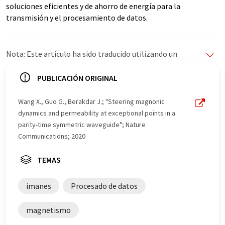
soluciones eficientes y de ahorro de energía para la
transmisión y el procesamiento de datos.
Nota: Este artículo ha sido traducido utilizando un
sistema informático sin intervención humana. LUMITOS
ofrece estas traducciones automáticas para presentar
PUBLICACIÓN ORIGINAL
una gama más amplia de noticias de actualidad. Como
este artículo ha sido traducido con traducción
Wang X., Guo G., Berakdar J.; "Steering magnonic
automática, es posible que contenga errores de
dynamics and permeability at exceptional points in a
vocabulario, sintaxis o gramática. El artículo original en
parity-time symmetric waveguide"; Nature
Inglés se puede encontrar
aquí
.
Communications; 2020
TEMAS
imanes
Procesado de datos
magnetismo