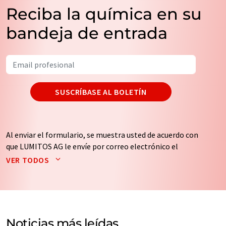
Reciba la química en su
bandeja de entrada
SUSCRÍBASE AL BOLETÍN
Al enviar el formulario, se muestra usted de acuerdo con
que LUMITOS AG le envíe por correo electrónico el
boletín o boletines seleccionados anteriormente. Sus
VER TODOS
datos no se facilitarán a terceros. El almacenamiento y
el procesamiento de sus datos se realiza sobre la base
de nuestra
política de protección de datos
. LUMITOS
puede ponerse en contacto con usted por correo
electrónico a efectos publicitarios o de investigación de
Noticias más leídas